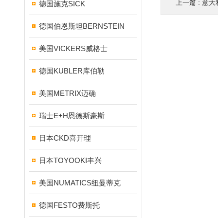
上一篇 :
意大利
德国施克SICK
德国伯恩斯坦BERNSTEIN
美国VICKERS威格士
德国KUBLER库伯勒
美国METRIX迈确
瑞士E+H恩德斯豪斯
日本CKD喜开理
日本TOYOOKI丰兴
美国NUMATICS纽曼蒂克
德国FESTO费斯托