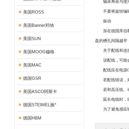
轴承寿命与使用条
不要将旋转编码器
美国ROSS
振动
美国Banner邦纳
加在德国库伯勒编
美国SUN
盘的槽孔间隔越窄
关于配线和连
美国MOOG穆格
误配线，可能会
美国MAC
配线应在电源OF
德国GSR
若配线错误，则
若和高压线、动力
美国ASCO阿斯卡
延长电线时，应在
德国STEIMEL施*
为了避免感应噪
德国HBM