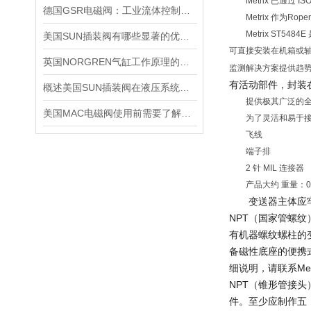
Metrix 已通过 
德国GSR电磁阀：工业流体控制的精密仪器
Metrix 作为Rope
Metrix ST54
美国SUN插装阀有哪些显著的优势？
可直接安装在机箱或轴承
英国NORGREN气缸工作原理的主要体现
监测解决方案提供趋势
有活动部件，封装
概述美国SUN插装阀在液压系统中的应用
提供极其广泛的全量程
美国MAC电磁阀使用前需要了解的5大特点
为了灵活和易于接
飞线
端子排
2 针 MIL 连接器
产品大约 重量：0.
变送器主体应牢固
NPT（国家管螺
有机器螺纹螺柱的
备磁性底座的便携
细说明，请联系Met
NPT（锥形管接
件。至少应制作五（