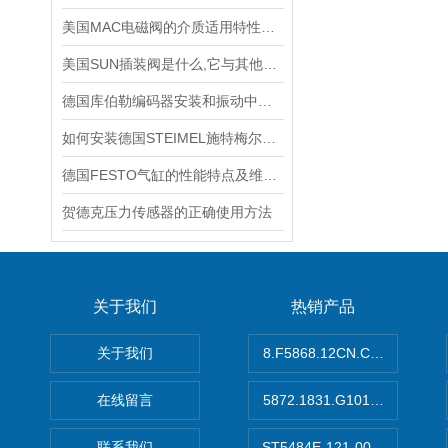
美国MAC电磁阀的介质适用特性详细介绍
美国SUN插装阀是什么,它与其他阀门有哪些配合应用?
德国库伯勒编码器安装和振动中，要注意哪些事情
如何安装德国STEIMEL施特梅尔泵？看完安装顺序就会了
德国FESTO气缸的性能特点及维护相关事项
贺德克压力传感器的正确使用方法
关于我们
热销产品
关于我们
8.F5868.12CN.C122德国K
在线留言
5872.1831.G101德国库伯
联系我们
ST5484E-121-0032-00美