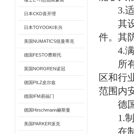
3.适
日本CKD喜开理
其设计
日本TOYOOKI丰兴
件。其
美国NUMATICS纽曼蒂克
4.满
德国FESTO费斯托
所有安
英国NORGREN诺冠
区和行
德国PILZ皮尔兹
范围内
德国IFM易福门
德国P
德国Hirschmann赫斯曼
1.制
美国PARKER派克
在制造