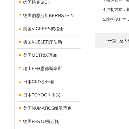
德国施克SICK
4.控制方式：根
德国伯恩斯坦BERNSTEIN
5.维护便利性：
美国VICKERS威格士
上一篇 :
意大
德国KUBLER库伯勒
美国METRIX迈确
瑞士E+H恩德斯豪斯
日本CKD喜开理
日本TOYOOKI丰兴
美国NUMATICS纽曼蒂克
德国FESTO费斯托