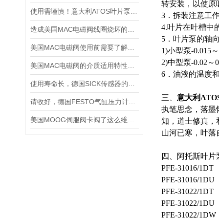
转安装，以使原
使用需谨慎！意大利ATOS叶片泵使用时需要注意的5个事项
3．拆装注意工
4.叶片在叶槽
造成美国MAC电磁阀线圈烧坏的原因有哪些？
5．叶片泵的轴向
美国MAC电磁阀使用前需要了解的5大特点
1)小型泵-0.015～
2)中型泵-0.02～0
美国MAC电磁阀的介质适用特性详细介绍
6．油液的温度和
使用寿命长，德国SICK传感器的工作原理及性能特点介绍
三、
意大利ATO
请收好，德国FESTO气缸压力计算知识点分析
执笔思念，落墨
美国MOOG伺服阀卡阀了这么维修，有哪些维修步骤
知，道士修真，
山河已寒，叶落
四、阿托斯叶片
PFE-31016/1DT
PFE-31016/1DU
PFE-31022/1DT
PFE-31022/1DU
PFE-31022/1DW