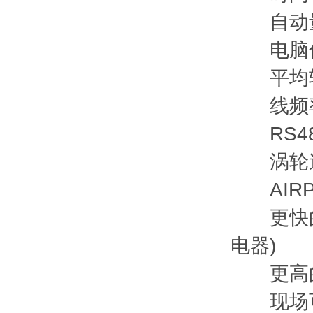
自动量
电脑信
平均转
线频率监视
RS48
涡轮速
AIRPA
更快的响应
电器)
更高的准确
现场可编程