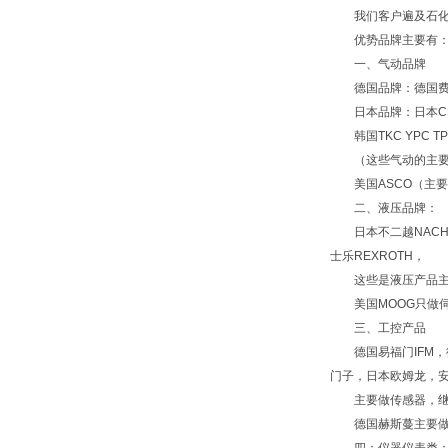
我们客户遍及石化、
优势品牌主要有
一、气动品牌
德国品牌：德国费斯托F
日本品牌：日本CKD喜
韩国TKC YPC TP
（这些气动的主要做
美国ASCO（主要阀
二、液压品牌：
日本不二越NACHI，
士乐REXROTH，
这些是液压产品主要
美国MOOG只做
三、工控产品
德国易福门IFM，德国
门子，日本欧姆龙，安
主要做传感器，继电
德国赫斯蔓主要做