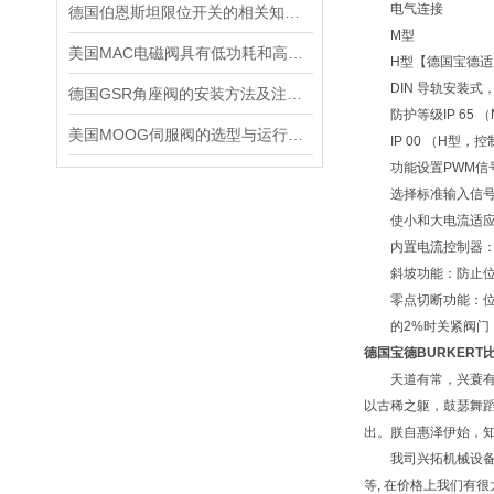
电气连接
德国伯恩斯坦限位开关的相关知识普及
M型
美国MAC电磁阀具有低功耗和高效率的特点
H型【德国宝德适用于
DIN 导轨安装式，适用
德国GSR角座阀的安装方法及注意事项说明
防护等级IP 65 
美国MOOG伺服阀的选型与运行注意要点
IP 00 （H型，
功能设置PWM信号
选择标准输入信号
使小和大电流适应
内置电流控制器：
斜坡功能：防止位
零点切断功能：位
的2%时关紧阀门
德国宝德BURKERT
天道有常，兴蓑有数
以古稀之躯，鼓瑟舞
出。朕自惠泽伊始，
我司兴拓机械设备有
等, 在价格上我们有