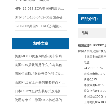
HFN-12-063-ZCW美国HPI高温应变片
ST5484E-156-0482-00美国迈确METRIX振动变送器
产品介绍：
8200-003美国METRIX迈确接头
品牌
相关文章
德国宝德BURKERT
比例调节阀是指在执
美国MOOG伺服阀能实现非常精确的流量调节
【德国宝德适用于
电源
美国SUN插装阀是什么,它与其他阀门有哪些配合应用?
24 V DC ±10%
德国伯恩斯坦限位开关的特点及应用范围说明
大输出电流1.1 A
功耗0.5 W
德国PILZ安全开关的主要特点和具体应用场景
环境温度Max. 55 
日本CKD气缸得安装形式及维护方法介绍
输入信号0/4 to 20 mA
输入阻抗200 Ω （4 to 
使用寿命长，德国SICK传感器的工作原理及性能特点介绍
上升时间0 to 10 s