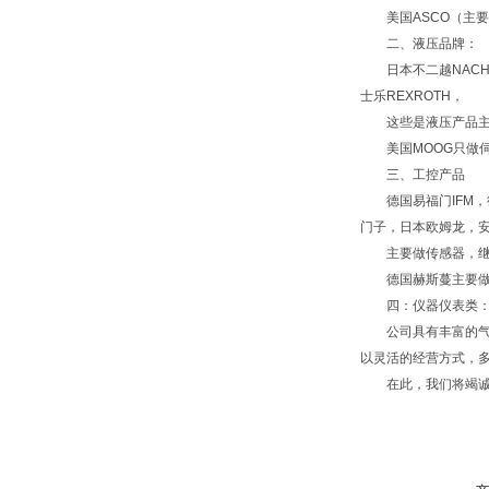
美国ASCO（主要阀
二、液压品牌：
日本不二越NACHI，
士乐REXROTH，
这些是液压产品主要
美国MOOG只做
三、工控产品
德国易福门IFM，德国
门子，日本欧姆龙，安
主要做传感器，继电
德国赫斯蔓主要做
四：仪器仪表类：德国
公司具有丰富的气动
以灵活的经营方式，多
在此，我们将竭诚为