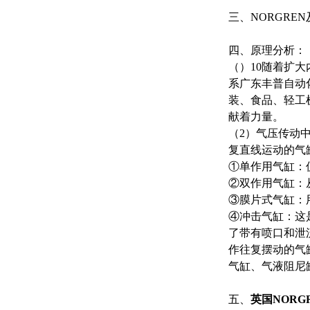
三、NORGR
四、原理分析：
（）10随着扩
系广东丰普自动化
装、食品、轻工
献着力量。
（2）气压传动
复直线运动的气
①单作用气缸：
②双作用气缸：
③膜片式气缸：
④冲击气缸：这
了带有喷口和泄
作往复摆动的气
气缸、气液阻尼
五、
英国NORG