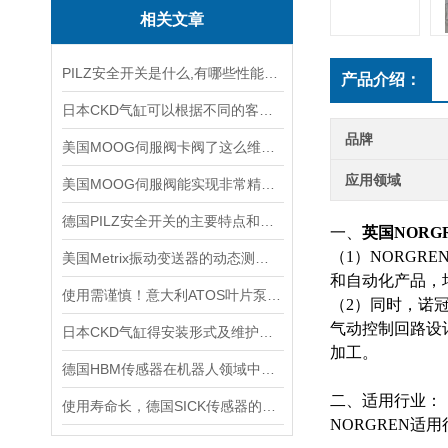
相关文章
PILZ安全开关是什么,有哪些性能特点?
产品介绍：
日本CKD气缸可以根据不同的客户需求进行特别设计和制造
品牌
美国MOOG伺服阀卡阀了这么维修，有哪些维修步骤
应用领域
美国MOOG伺服阀能实现非常精确的流量调节
德国PILZ安全开关的主要特点和应用范围
一、
英国NORG
（1）NORG
美国Metrix振动变送器的动态测量安装方法说明
和自动化产品，均
使用需谨慎！意大利ATOS叶片泵使用时需要注意的5个事项
（2）同时，诺
气动控制回路设
日本CKD气缸得安装形式及维护方法介绍
加工。
德国HBM传感器在机器人领域中的应用
二、适用行业：
使用寿命长，德国SICK传感器的工作原理及性能特点介绍
NORGREN