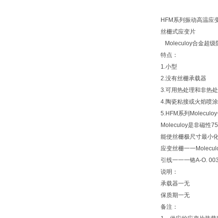
HFM系列振动高温应
丝栅式应变片
Moleculoy合金
特点：
1.小型
2.没有丝栅承载器
3.可用热处理和非热
4.陶瓷粘接或火焰喷
5.HFM系列Mole
Moleculoy是非
能使丝栅极尺寸最小
应变丝栅一一Molecu
引线一一一铬A-O. 00
说明：
承载器一无
保质期一无
备注：