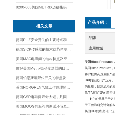
8200-003美国METRIX迈确接头
产品介绍：
相关文章
品牌
德国PILZ安全开关的主要特点和具体应用场景
应用领域
德国SICK传感器的技术优势体现在哪些方面？
美国MAC电磁阀的结构特点及应用场景
美国Hitec Product
做好美国Metrix振动变送器的日常保护工作，更好的使用它
美国Hitec Pro
客户提供高质量的产
德国伯恩斯坦限位开关的特点及应用范围说明
HPI的应变计广泛用
的量规，以满足您的
英国NORGREN气缸工作原理的主要体现
除了我们广泛的应变计
德国GSR电磁阀寿命太短，只因做了这件事！
HPI的量具用于各
于工程和研究计划的实
美国MOOG伺服阀的调试环节及其控制方法
美国HPI的应变计广