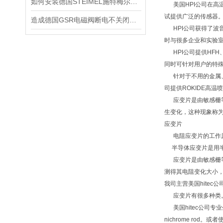
如何安装德国STEIMEL施特梅尔泵？看完安装顺序就会了
美国HPI公司在高温
试提供广泛的传感器。
造成德国GSR电磁阀断电不关闭的5大原因
HPI公司获得了波音
时与很多企业和实验
HPI公司提供HFH
同时可针对用户的特
针对于不用的金属、非
司提供ROKIDE高温
应变片是由敏感栅等
生变化，这种现象称为
应变片
电阻应变片的工作原
半导体应变片是用半
应变片是由敏感栅等
测得其电阻变化大小
我司主营美国hitec公司高
应变片有很多种类。一
美国hitec公司专业生产
nichrome rod