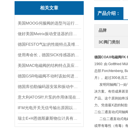
相关文章
产品介绍：
美国MOOG伺服阀的选型与运行注意要点
品牌
做好美国Metrix振动变送器的日常保护工作，更好的使用它
3C阀门类别
德国FESTO气缸的性能特点及维护相关事项
使用寿命长，德国SICK传感器的工作原理及性能特点介绍
德国COAX电磁阀
FK 
1960: 由 Gottfrie
美国MAC电磁阀的结构特点及应用场景
总部:Forchtenb
德国GSR电磁阀不动时该如何进行排查
月）。超过300名员工。
发明同轴阀门—始于
德国库伯勒编码器安装和振动中，要注意哪些事情
决方案。有些成果甚
意大利ATOS叶片泵的作用体现在哪些方面？
产品。这个原则始终
力。凭借最X进的制造技术
IFM光电开关无信号输出原因以及处理办法
二位二通直动式同轴
瑞士E+H恩德斯豪斯物位计具有可调节的灵敏度和测量精度
二位二通直动式电磁
或带有毒性（有毒）有