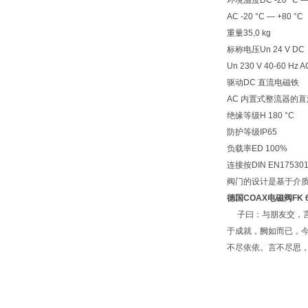
环境温度DC -20 °C — 
AC -20 °C — +80 °C
重量35,0 kg
标称电压Un 24 V DC
Un 230 V 40-60 Hz A
驱动DC 直流电磁铁
AC 内置式整流器的
绝缘等级H 180 °C
防护等级IP65
负载率ED 100%
连接按DIN EN17530
阀门的设计是基于介
德国COAX电磁阀
FK 
子曰：与朋友交，言
于成就，阙如而已，
不尽依依。言不尽思