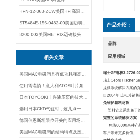
HFN-12-063-ZCW美国HPI高温应变片
ST5484E-156-0482-00美国迈确METRIX振动变送器
产品介绍：
8200-003美国METRIX迈确接头
品牌
应用领域
相关文章
瑞士GF电极
3-2726-0
美国MAC电磁阀具有低功耗和高效率的特点
瑞士Georg Fisc
使用需谨慎！意大利ATOS叶片泵使用时需要注意的5个事项
提供系统解决方案的乔
自2004年以来,其
日本TOYOOKI丰兴液压泵的技术特点详细分析
免维护塑料材质
选用日本CKD气缸时，这几点一定要注意！
塑料管道系统免于维
完整的系统解决方案
德国伯恩斯坦限位开关的应用场景介绍
凭借60000余种
美国MAC电磁阀的结构特点及应用场景
客户带来更多价值。