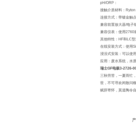
pH/ORP：
接触介质材料：Ryton
连接方式：带镀金触点Dur
兼容前置放大器/电子组件
兼容仪表：使用2760前
其他特性：HF和LC
在线安装方式：使用Sig
浸没式安装：可以使
应用：废水系统，水
瑞士GF电极
3-2726-0
三秋劳苦，一夏而忙
世，不可寻欢闲散问
赋辞寄怀，莫道陶令