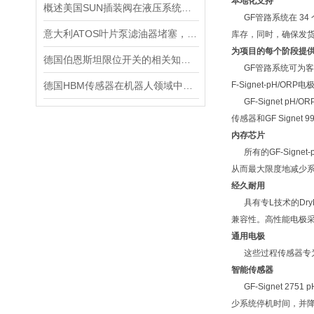
本地化支持
概述美国SUN插装阀在液压系统中的应用
GF管路系统在 34
意大利ATOS叶片泵滤油器堵塞，吸油不畅怎么做好呢
库存，同时，确保发
为项目的每个阶段提
德国伯恩斯坦限位开关的相关知识普及
GF管路系统可为客户
德国HBM传感器在机器人领域中的应用
F-Signet-pH
GF-Signet pH
传感器和GF Signe
内存芯片
所有的GF-Sign
从而最大限度地减少
经久耐用
具有专L技术的Dry
兼容性。高性能电极采
通用电极
这些过程传感器专为
智能传感器
GF-Signet 2
少系统停机时间，并