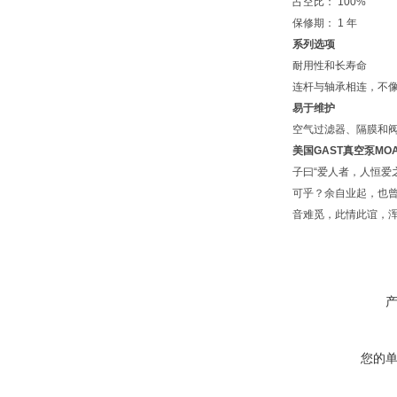
占空比： 100%
保修期： 1 年
系列选项
耐用性和长寿命
连杆与轴承相连，不
易于维护
空气过滤器、隔膜和
美国GAST真空泵
MOA
子曰“爱人者，人恒爱
可乎？余自业起，也
音难觅，此情此谊，
您的