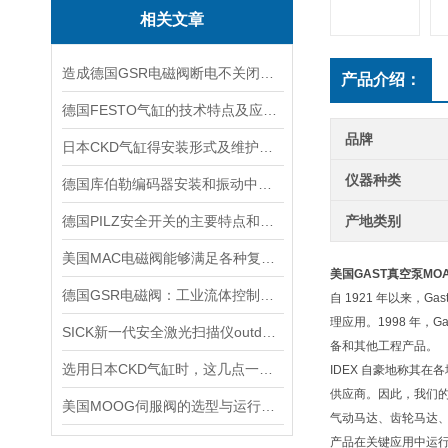
相关文章
造成德国GSR电磁阀断电不关闭的5大原因
产品介绍：
德国FESTO气缸的技术特点及应用场景
品牌
日本CKD气缸得安装形式及维护方法介绍
仪器种类
德国库伯勒编码器安装和振动中，要注意哪些事情
德国PILZ安全开关的主要特点和应用范围
产地类别
美国MAC电磁阀能够满足各种复杂工况的需求
美国GAST真空泵
MOA
德国GSR电磁阀：工业流体控制的精密仪器
自 1921 年以来，G
理应用。1998 年，
SICK新一代安全激光扫描仪outdoorScan3
备和其他工程产品。
选用日本CKD气缸时，这几点一定要注意！
IDEX 自豪地称其在各
供应商。因此，我们的
美国MOOG伺服阀的选型与运行注意要点
气动马达、齿轮马达、
产品在关键应用中运