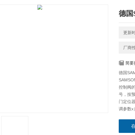
德国
更新时间
厂商
简要
德国SAM
SAMS
控制阀
号，按
门定位
调参数
出参数y