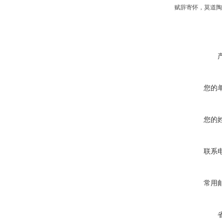
赋辞寄怀，莫道陶
您的
您的
联系
常用