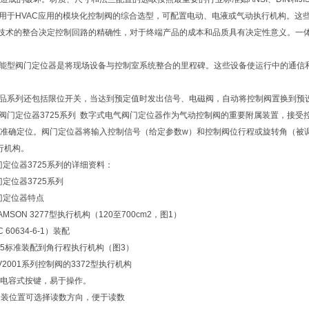
用于HVAC应用的模块化控制阀的综合选型，可配置电动、电液或气动执行机构。这
技术的整合决定控制回路的精确性，对于终端产品的成本和品质具有决定性意义。一
型阀门定位器是将现场设备与控制室系统整合的里程碑。这些设备使运行中的通信和检修通过H
品系列还包括限位开关，当达到预定值时发出信号、电磁阀，自动将控制阀置换到预
阀门定位器3725系列 数字式电气阀门定位器作为气动控制阀的重要附属装置，接
准确定位。阀门定位器将输入控制信号（给定参数w）和控制阀位行程或旋转角（被
行机构。
门定位器3725系列的详细资料：
门定位器3725系列
门定位器特点
SON 3277型执行机构（120至700cm2，图1）
 60634-6-1）装配
 3845标准装配到角行程执行机构（图3）
V2001系列控制阀的3372型执行机构
电容式按键，易于操作。
安装位置可选择读数方向，便于读数