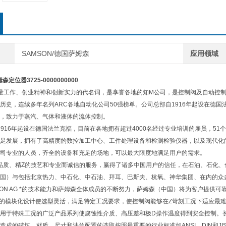
SAMSON/德国萨姆森
应用领域
姆森定位器
3725-0000000000
质量工作、创业精神和创新实力的代名词，是享誉各地的知M公司，是控制阀及自动控制设备专
历史，连续多年名列ARC各地自动化公司50强榜单。公司总部自1916年起设在德国
，致力于蒸汽、气体和液体的流体控制。
16年起设在德国法兰克福，目前在各地拥有超过4000名经过专业培训的雇员，51
足发展，拥有了高精度的数控加工中心、工件处理设备和检测检验仪器，以及现代化
司专业的人员，齐全的设备和充足的场地，可以最大限度地满足用户的需求。
质、精Z的技艺和专业而诚信的服务，赢得了诸多中国用户的信任，在石油、石化、
国）与包括北京热力、中石化、中石油、拜耳、巴斯夫、杭氧、神华集团、在内的众
SON AG *的技术能力和萨姆森全体成员的不断努力，萨姆森（中国）将为客户提供
的模块化设计使选型灵活，满足特定工况要求，使控制阀能够在Z苛刻工况下适应最
用于特殊工况的广泛产品系列使腐蚀性介质、高压差和极D操作温度得到安全控制。长
造成的破坏。材质、尺寸和法兰配置的选取按照最重要的行业标准如ANSI、DIN和JI