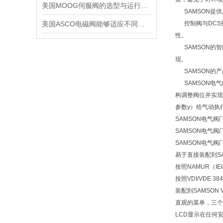
美国MOOG伺服阀的选型与运行注意要点
SAMSON提供
美国ASCO电磁阀能够适应不同工作环境的需求
控制阀与DCS
性。
SAMSON的智能
现。
SAMSON的产
SAMSON电气
构调整阀位并实现
参数y）给气动执
SAMSON电气阀
SAMSON电气阀
SAMSON电气阀
易于直接装配到SAM
按照NAMUR（IEC
按照VDI/VDE
装配到SAMSON 
直观的菜单，三个
LCD显示在任何