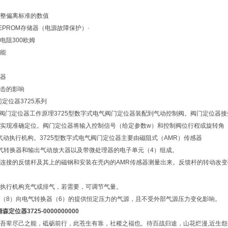
整偏离标准的数值
EPROM存储器（电源故障保护）·
电阻300欧姆
能
器
击的影响
门定位器3725系列
阀门定位器工作原理3725型数字式电气阀门定位器装配到气动控制阀。阀门定位器
实现准确定位。阀门定位器将输入控制信号（给定参数w）和控制阀位行程或旋转角
气动执行机构。3725型数字式电气阀门定位器主要由磁阻式（AMR）传感器
气转换器和输出气动放大器以及带微处理器的电子单元（4）组成。
连接的反馈杆及其上的磁钢和安装在壳内的AMR传感器测量出来。反馈杆的转动改变
执行机构充气或排气，若需要，可调节气量。
（8）向电气转换器（6）的提供恒定压力的气源，且不受外部气源压力变化影响。
姆森定位器
3725-0000000000
吾辈尽己之能，砥砺前行，此苍生有靠，社稷之福也。待百战归途，山花烂漫,近生