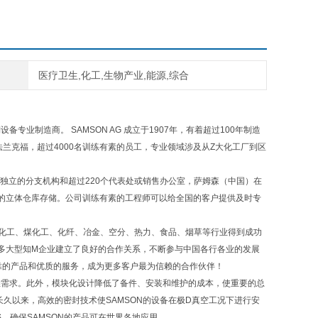
医疗卫生,化工,生物产业,能源,综合
业制造商。 SAMSON AG 成立于1907年，有着超过100年制造
法兰克福，超过4000名训练有素的员工，专业领域涉及从Z大化工厂到区
个独立的分支机构和超过220个代表处或销售办公室，萨姆森（中国）在
的立体仓库存储。公司训练有素的工程师可以给全国的客户提供及时专
化工、煤化工、化纤、冶金、空分、热力、食品、烟草等行业得到成功
多大型知M企业建立了良好的合作关系，不断参与中国各行各业的发展
可靠的产品和优质的服务，成为更多客户最为信赖的合作伙伴！
难需求。此外，模块化设计降低了备件、安装和维护的成本，使重要的总
久以来，高效的密封技术使SAMSON的设备在极D真空工况下进行安
S，确保SAMSON的产品可在世界各地应用。