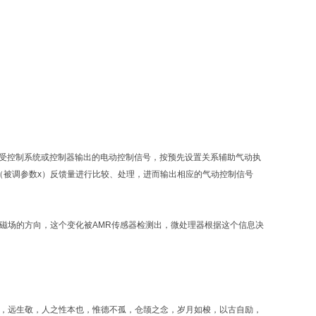
接受控制系统或控制器输出的电动控制信号，按预先设置关系辅助气动执
（被调参数x）反馈量进行比较、处理，进而输出相应的气动控制信号
磁场的方向，这个变化被AMR传感器检测出，微处理器根据这个信息决
怨，远生敬，人之性本也，惟德不孤，仓颉之念，岁月如梭，以古自励，