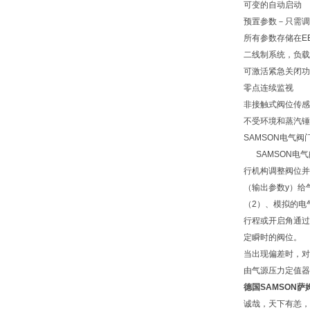
可变的自动启动
预置参数－只需调
所有参数存储在E
二线制系统，负载
可激活紧急关闭功
零点连续监视
非接触式阀位传感
不受环境和蒸汽锤
SAMSON电气阀
SAMSON电气
行机构调整阀位并
（输出参数y）给
（2）、模拟的电
行程或开启角通过
定瞬时的阀位。
当出现偏差时，对
由气源压力定值器
德国SAMSON萨
诚哉，天下有恙，