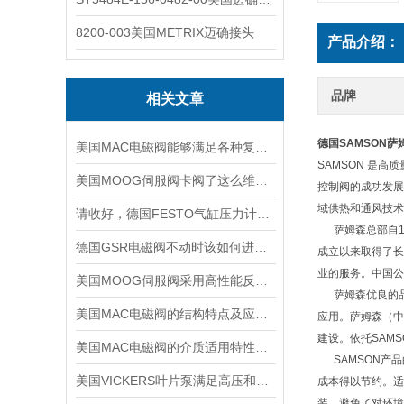
8200-003美国METRIX迈确接头
产品介绍：
品牌
相关文章
德国SAMSON萨
美国MAC电磁阀能够满足各种复杂工况的需求
SAMSON 是高
美国MOOG伺服阀卡阀了这么维修，有哪些维修步骤
控制阀的成功发展
域供热和通风技术
请收好，德国FESTO气缸压力计算知识点分析
萨姆森总部自19
德国GSR电磁阀不动时该如何进行排查
成立以来取得了长
业的服务。中国公
美国MOOG伺服阀采用高性能反馈传感器和控制电路
萨姆森优良的品
美国MAC电磁阀的结构特点及应用场景
应用。萨姆森（中
建设。依托SAM
美国MAC电磁阀的介质适用特性详细介绍
SAMSON产品
美国VICKERS叶片泵满足高压和高速调试工程机械的要求
成本得以节约。适
装，避免了对环境