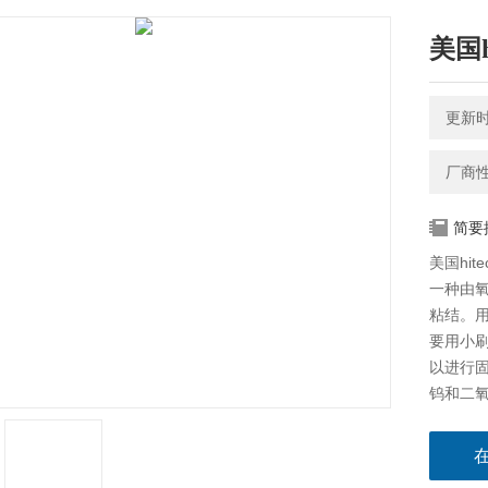
美国h
更新时间
厂商
简要
美国hite
一种由
粘结。用
要用小刷
以进行固
钨和二氧
年。