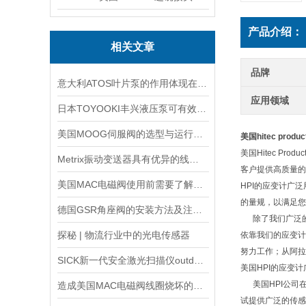
产品介绍：
相关文章
品牌
意大利ATOS叶片泵的作用体现在哪些方面？
应用领域
日本TOYOOKI丰兴液压泵可有效降低能源消耗和运行成本
美国MOOG伺服阀的选型与运行注意要点
美国hitec prod
美国Hitec P
Metrix振动变送器具有优异的线性度和重复性
客户提供高质量的
美国MAC电磁阀使用前需要了解的5大特点
HPI的应变计广
的量规，以满足您
德国GSR角座阀的安装方法及注意事项说明
除了我们广泛的应
探秘 | 物流行业中的光电传感器
依靠我们的应变计
努力工作；从阿拉
SICK新一代安全激光扫描仪outdoorScan3
美国HPI的应变
美国HPI公司在
造成美国MAC电磁阀线圈烧坏的原因有哪些？
试提供广泛的传感