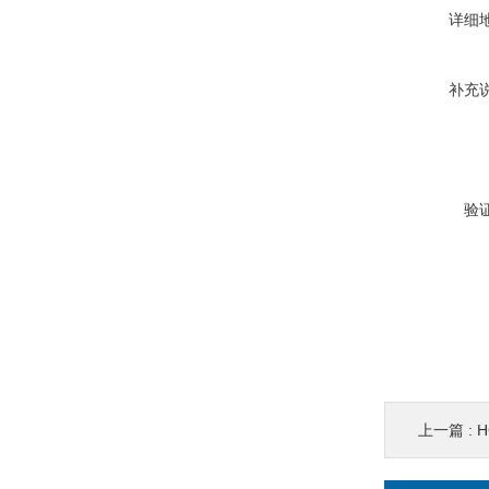
详细
补充
验
上一篇 :
H