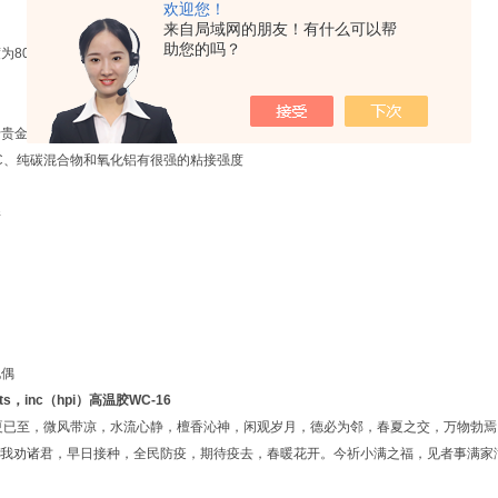
欢迎您！
来自局域网的朋友！有什么可以帮
助您的吗？
为800℃
于贵金属涂层或粘接
MC、纯碳混合物和氧化铝有很强的粘接强度
毒
电偶
ucts，inc（hpi）高温胶
WC-16
已至，微风带凉，水流心静，檀香沁神，闲观岁月，德必为邻，春夏之交，万物勃焉
我劝诸君，早日接种，全民防疫，期待疫去，春暖花开。今祈小满之福，见者事满家