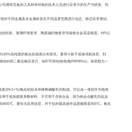
PI公司拥有完备的工具和有经验的技术人员进行应变片的生产与研发。同
，实现对不同金属及非金属材质在不同温度范围进行动态、静态应变测试。
包括铠装、玻璃纤维套管、陶瓷编织物套管等镍铬合金高温电缆。HPI公
100%高纯度的氧化铝很易分布填充。要用小刷子或海绵刷涂层。到
铂钨和二氧化铬应变片、铂RTD和铂热电偶(Pt/PtRho)。保质期为一
(99.5+%)氧化铝粉末和稀释磷酸乳剂制成。可以涂一薄层作为电绝
，应用于低热膨胀系数材料。不可用于含铁合金，因为铁会合酸乳剂起反
到800℃。要恰当应用涂层，对于钛的最高操作温度极限是800℃。氧化