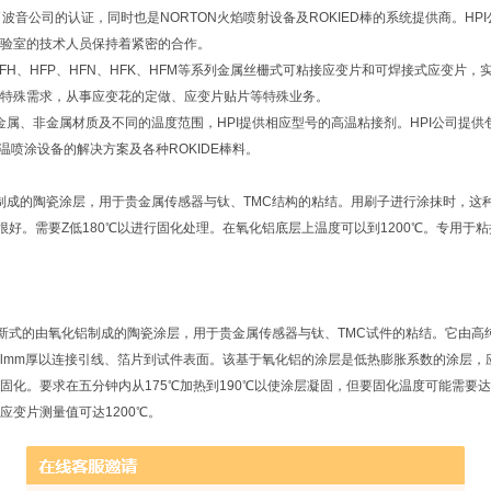
波音公司的认证，同时也是NORTON火焰喷射设备及ROKIED棒的系统提供商。H
验室的技术人员保持着紧密的合作。
FH、HFP、HFN、HFK、HFM等系列金属丝栅式可粘接应变片和可焊接式应变片
特殊需求，从事应变花的定做、应变片贴片等特殊业务。
、非金属材质及不同的温度范围，HPI提供相应型号的高温粘接剂。HPI公司提供
高温喷涂设备的解决方案及各种ROKIDE棒料。
的陶瓷涂层，用于贵金属传感器与钛、TMC结构的粘结。用刷子进行涂抹时，这种
很好。需要Z低180℃以进行固化处理。在氧化铝底层上温度可以到1200℃。专用于粘接
新式的由氧化铝制成的陶瓷涂层，用于贵金属传感器与钛、TMC试件的粘结。它由高纯度
.lmm厚以连接引线、箔片到试件表面。该基于氧化铝的涂层是低热膨胀系数的涂层
固化。要求在五分钟内从175℃加热到190℃以使涂层凝固，但要固化温度可能需要达
应变片测量值可达1200℃。