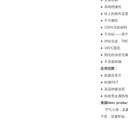
● 安装简易
● 高电绝缘性
● 钛上的操作温度
● 不可燃性
● 100%无机材料
● 不含硅——用
● 对钛合金、T
● 180℃固化
● 固化的涂层无
● 不含致癌物
应用范围：
● 粘接应变片
● 粘接RDT
● 高温绝缘涂层
● 粘接贵金属热
美国hitec prod
节气小满，孟夏
于世，安康即福，