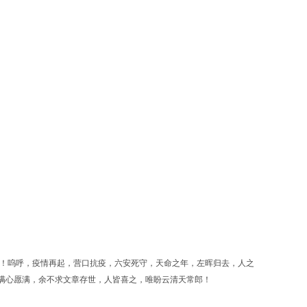
！呜呼，疫情再起，营口抗疫，六安死守，天命之年，左晖归去，人之
满心愿满，余不求文章存世，人皆喜之，唯盼云清天常郎！