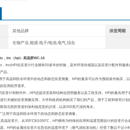
其他品牌
供货周期
生物产业,能源,电子/电池,电气,综合
ucts，inc（hpi）高温胶
WC-16
roducts，Inc(HPI在应变计行业拥有50多年的经验，是对环境传感器以及应变计配
产品。
泛用于高温和防水环境中的动态和静态应变测量。HPI的量具可以作为预组装件购买
的应用程序需求。
变计和附件外，HPI还提供安装和结构化照明服务以及工程支持。HPI的量具用于
进行关键的应变测量应用。大学和政府机构购买了我们的产品，用于工程和研究计划
斯加北部的管道到加利福尼亚的沙漠，以及500英尺深的海水。
计广泛用于高温和防水环境下的动态和静态应变测量。
高温应变片。从300℃到1000℃，HPI拥有为特殊的应用和温度范围设计的应变片
器。HPI的金属丝应变片在恶劣的温度环境下（燃气涡轮发动机）经受了数以千记小