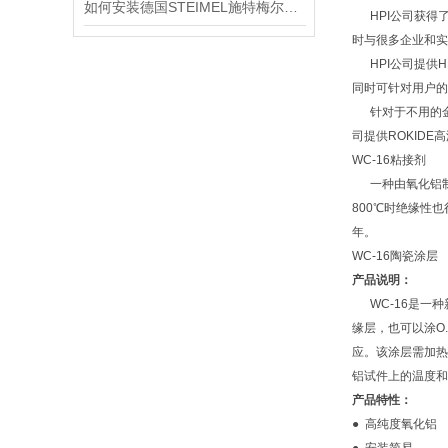
如何安装德国STEIMEL施特梅尔泵？看完安装顺序就会了
HPI公司获得了
时与很多企业和实
HPI公司提供H
同时可针对用户的
针对于不用的金属
司提供ROKIDE
WC-16粘接剂
一种由氧化铝制成
800℃时绝缘性也
年。
WC-16陶瓷涂层
产品说明：
WC-16是一种
缘层，也可以涂O
应。该涂层需加热
铝试件上的温度和
产品特性：
● 高纯度氧化铝