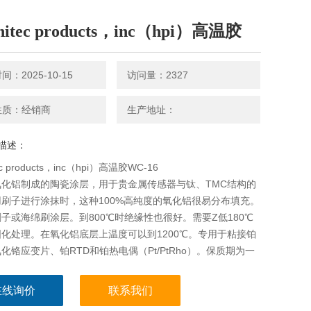
itec products，inc（hpi）高温胶
：2025-10-15
访问量：2327
性质：经销商
生产地址：
描述：
c products，inc（hpi）高温胶WC-16
氧化铝制成的陶瓷涂层，用于贵金属传感器与钛、TMC结构的
刷子进行涂抹时，这种100%高纯度的氧化铝很易分布填充。
子或海绵刷涂层。到800℃时绝缘性也很好。需要Z低180℃
化处理。在氧化铝底层上温度可以到1200℃。专用于粘接铂
化铬应变片、铂RTD和铂热电偶（Pt/PtRho）。保质期为一
在线询价
联系我们