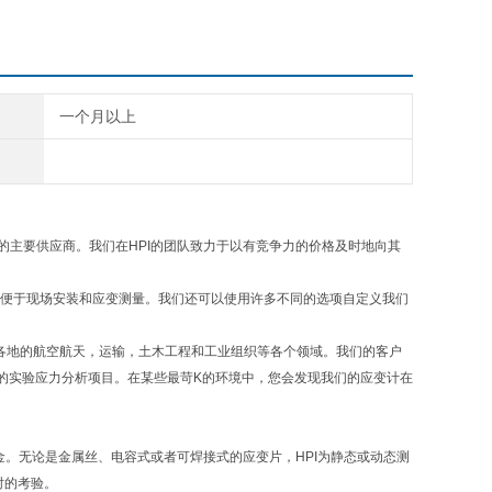
一个月以上
件和服务的主要供应商。我们在HPI的团队致力于以有竞争力的价格及时地向其
，以便于现场安装和应变测量。我们还可以使用许多不同的选项自定义我们
各地的航空航天，运输，土木工程和工业组织等各个领域。我们的客户
的实验应力分析项目。在某些最苛K的环境中，您会发现我们的应变计在
合金。无论是金属丝、电容式或者可焊接式的应变片，HPI为静态或动态测
时的考验。