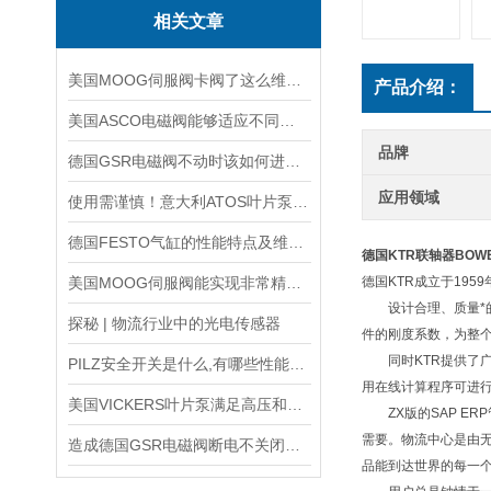
相关文章
美国MOOG伺服阀卡阀了这么维修，有哪些维修步骤
产品介绍：
美国ASCO电磁阀能够适应不同工作环境的需求
品牌
德国GSR电磁阀不动时该如何进行排查
应用领域
使用需谨慎！意大利ATOS叶片泵使用时需要注意的5个事项
德国FESTO气缸的性能特点及维护相关事项
德国KTR联轴器
BOWE
美国MOOG伺服阀能实现非常精确的流量调节
德国KTR成立于19
设计合理、质量*的
探秘 | 物流行业中的光电传感器
件的刚度系数，为整
同时KTR提供了广泛
PILZ安全开关是什么,有哪些性能特点?
用在线计算程序可进
美国VICKERS叶片泵满足高压和高速调试工程机械的要求
ZX版的SAP ER
需要。物流中心是由
造成德国GSR电磁阀断电不关闭的5大原因
品能到达世界的每一