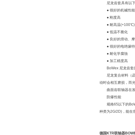
尼龙齿套具有以下
● 很好的机械性能
● 刚度高
● 耐高温(+100℃)
● 低温不脆化
● 良好的滑动、摩
● 很好的电绝缘特
● 耐化学腐蚀
● 加工精度高
BoWex 尼龙齿套
尼龙复合材料（晶体
动时会相互磨损，而
曲面齿联轴器在发生
防爆性能
规格65以下的BoWe
种类为2G/2D)，能
德国KTR联轴器
BOWE