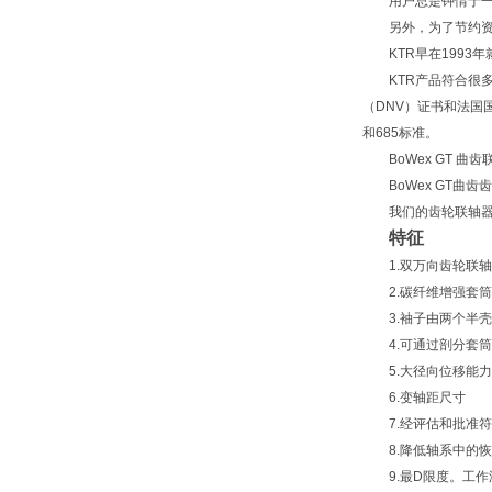
用户总是钟情于一L
另外，为了节约资源和保
KTR早在1993年就
KTR产品符合很多
（DNV）证书和法国
和685标准。
BoWex GT 曲齿
BoWex GT曲齿
我们的齿轮联轴器的
特征
1.双万向齿轮联轴
2.碳纤维增强套筒
3.袖子由两个半壳
4.可通过剖分套筒
5.大径向位移能力
6.变轴距尺寸
7.经评估和批准符合防
8.降低轴系中的恢
9.最D限度。工作温度