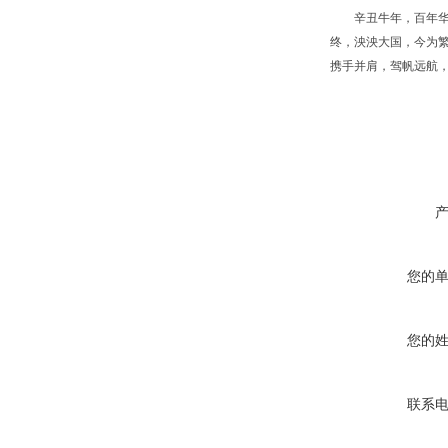
辛丑牛年，百年华诞
终，泱泱大国，今为
携手并肩，驾帆远航
您的
您的
联系