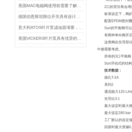
美国MAC电磁阀使用前需要了解的5大特点
2口的背压将会增加
标准设定下，阀的复
德国伯恩斯坦限位开关具有设计合理，安装方便的特点
配置EPDM密封圈
意大利ATOS叶片泵滤油器堵塞，吸油不畅怎么做好呢
Sun的平衡阀可以
有两种单向阀开启压力
美国VICKERS叶片泵具有优异的耐磨性和抗压性能
这类阀在先导部分并没有
中都需要考虑。
所有的3口平衡阀，
Sun浮动式的结构
技术数据：
插孔T-2A
系列2
通流能力120 L/mi
先导比3:1
最大设定时最大推荐负
最大设定280 bar
工厂默认的设定值30 c
回座时最大泄漏0,3 c