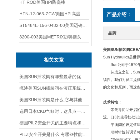
HT ROD美国HPI陶瓷棒
HFN-12-063-ZCW美国HPI高温应变片
产品介绍：
ST5484E-156-0482-00美国迈确METRIX振动变送器
品牌
8200-003美国METRIX迈确接头
美国SUN插装阀
CBE
Sun Hydrau
相关文章
Sun公司于1970
从成立之初，Sun
美国SUN插装阀有哪些显著的优势？
续性。我们为员工提
的文化和原则，而这也
概述美国SUN插装阀在液压系统中的应用
美国SUN插装阀是什么,它与其他阀门有哪些配合应用?
技术特性：
带先导协助开启的平
选用日本CKD气缸时，这几点一定要注意！
流。口3的先导协助
德国PILZ安全开关的主要特点和具体应用场景
平衡阀的设定值应该
顺时针旋转调节将
PILZ安全开关是什么,有哪些性能特点?
*释压情况下，设定低于