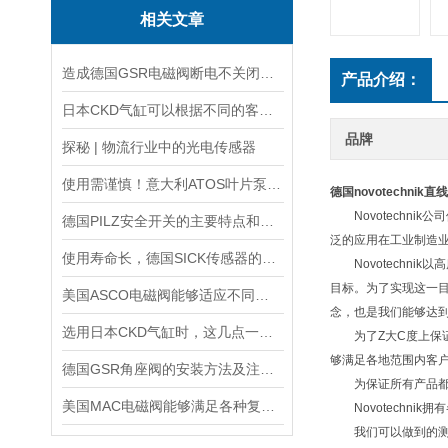
相关文章
造成德国GSR电磁阀断电不关闭的5大原因
产品介绍：
日本CKD气缸可以根据不同的客户需求进行特别设计和制造
品牌
探秘 | 物流行业中的光电传感器
使用需谨慎！意大利ATOS叶片泵使用时需要注意的5个事项
德国novotechnik
Novotechnik
德国PILZ安全开关的主要特点和应用范围
泛的应用在工业制造
使用寿命长，德国SICK传感器的工作原理及性能特点介绍
Novotechni
目标。为了实现这一
美国ASCO电磁阀能够适应不同工作环境的需求
念，也是我们能够达
选用日本CKD气缸时，这几点一定要注意！
为了Z大C度上保证产品
够满足各地范围内客
德国GSR角座阀的安装方法及注意事项说明
为保证所有产品都符
美国MAC电磁阀能够满足各种复杂工况的需求
Novotechni
我们可以做到的测