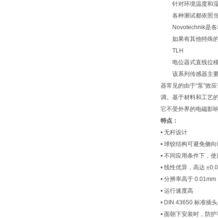
针对环境温度和湿度
各种测试都依照当前
Novotechnik
如果有其他特殊的检
TLH
电位器式直线位移传
该系列传感器主要用
器常见的由于“泵"效
调。基于材料和工艺
它不受外界的电磁影
特点：
• 无杆设计
• 球铰结构可避免侧向
• 不同应用条件下，使用寿
• 线性优异，高达 ±0.
• 分辨率高于 0.01mm
• 运行速度高
• DIN 43650 标
• 面朝下安装时，防护等级