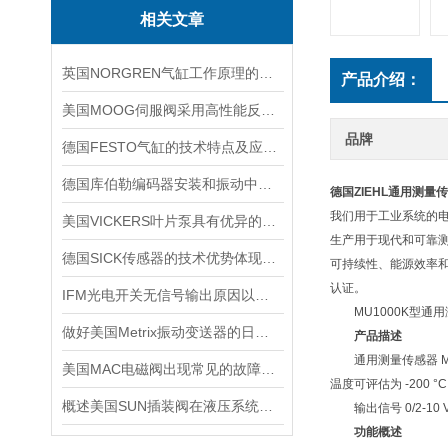
相关文章
英国NORGREN气缸工作原理的主要体现
产品介绍：
美国MOOG伺服阀采用高性能反馈传感器和控制电路
品牌
德国FESTO气缸的技术特点及应用场景
德国库伯勒编码器安装和振动中，要注意哪些事情
德国ZIEHL通用测量
我们用于工业系统的电
美国VICKERS叶片泵具有优异的耐磨性和抗压性能
生产用于现代和可靠
德国SICK传感器的技术优势体现在哪些方面？
可持续性、能源效率和
认证。
IFM光电开关无信号输出原因以及处理办法
MU1000K型通用
做好美国Metrix振动变送器的日常保护工作，更好的使用它
产品描述
通用测量传感器 MU100
美国MAC电磁阀出现常见的故障，我们自己可以如何着手处理
温度可评估为 -200 °C 
概述美国SUN插装阀在液压系统中的应用
输出信号 0/2-10 
功能概述