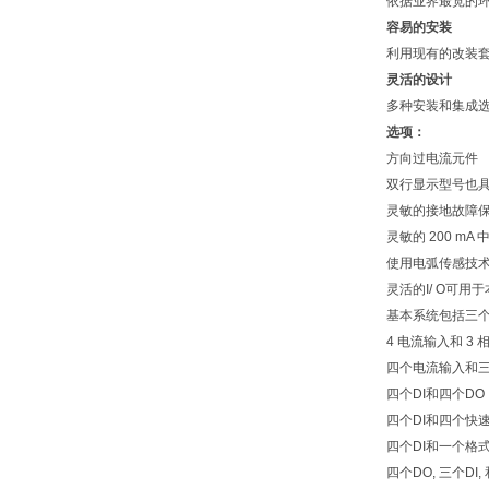
依据业界最宽的环境温度
容易的安装
利用现有的改装套件及
灵活的设计
多种安装和集成选项
选项：
方向过电流元件
双行显示型号也具
灵敏的接地故障保
灵敏的 200 mA
使用电弧传感技术
灵活的I/ O可用于
基本系统包括三个数字
4 电流输入和 3 相电压
四个电流输入和三相 LE
四个DI和四个DO
四个DI和四个快速
四个DI和一个格式B
四个DO, 三个DI, 