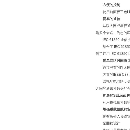
方便的控制
使用前面板三色LE
简易的通信
从以太网或串行通信和多个
选多个会话，为您的应用
IEC 61850 通信
结合了 IEC 61850
简了启用 IEC 61
简单网络时间协议
通过已有的以太网络接
内置的IEEE C37.
监视配电网络，提前检测
之间的通讯和数据配
扩展的SELogic
利用模拟量和数字量
增强重载馈线的
带有负荷入侵逻辑，
坚固的设计