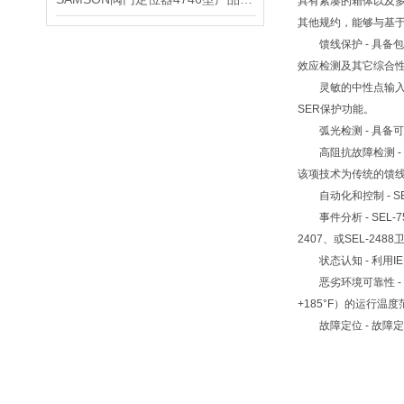
具有紧凑的箱体以及多种安装
其他规约，能够与基
馈线保护 - 具备包
效应检测及其它综合
灵敏的中性点输入 -
SER保护功能。
弧光检测 - 具备可
高阻抗故障检测 - 
该项技术为传统的馈
自动化和控制 - S
事件分析 - SEL
2407、或SEL-2
状态认知 - 利用IE
恶劣环境可靠性 - 即
+185°F）的运行
故障定位 - 故障定