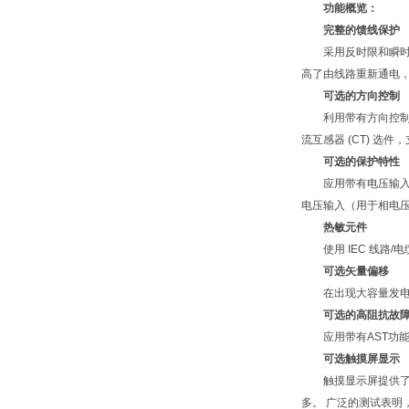
功能概览：
完整的馈线保护
采用反时限和瞬时过
高了由线路重新通电
可选的方向控制
利用带有方向控制的过
流互感器 (CT) 选
可选的保护特性
应用带有电压输入和孤光
电压输入（用于相电压
热敏元件
使用 IEC 线路/电
可选矢量偏移
在出现大容量发电损
可选的高阻抗故
应用带有AST功能的
可选触摸屏显示
触摸显示屏提供了一
多。 广泛的测试表明