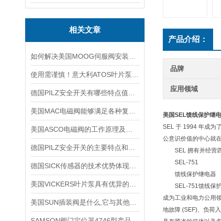
相关文章
产品介绍：
如何解决美国MOOG伺服阀安装时出现的5大故障？
品牌
使用需谨慎！意大利ATOS叶片泵使用时需要注意的5个事项
应用领域
德国PILZ安全开关有哪些特点值得我们选择？
美国MAC电磁阀能够满足各种复杂工况的需求
美国SEL馈线保护继
SEL 于 1994 
美国ASCO电磁阀的工作原理及设计分类
公意识价值的中心就
德国PILZ安全开关的主要特点和应用范围
SEL 拥有并经营
SEL-751
德国SICK传感器的技术优势体现在哪些方面？
馈线保护继电器
美国VICKERS叶片泵具有优异的耐磨性和抗压性能
SEL-751馈线保
成为工业和电力公用领
美国SUN插装阀是什么,它与其他阀门有哪些配合应用?
地故障 (SEF)、
SAMSON阀门定位器4746型产品技术介绍