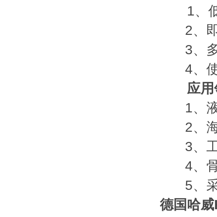
1、低
2、即
3、多
4、使
应用
1、液
2、海
3、工
4、骨
5、采
德国哈威