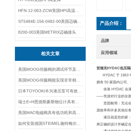
HFN-12-063-ZCW美国HPI高温应变片
ST5484E-156-0482-00美国迈确METRIX振动变送器
产品介绍：
8200-003美国METRIX迈确接头
品牌
应用领域
相关文章
贺德克HYDAC低压
美国MOOG伺服阀的调试环节及其控制方法
HYDAC 于 1963 
美国MOOG伺服阀能实现非常精确的流量调节
拥有 50 家国内公司、
依靠 HYDAC 在
日本TOYOOKI丰兴液压泵可有效降低能源消耗和运行成本
——凭借对行业的全
瑞士E+H恩德斯豪斯物位计具有可调节的灵敏度和测量精度
坚固耐用：无论在哪
源效率和许多其他任
美国MAC电磁阀具有低功耗和高效率的特点
液压就是您的家：我
如何安装德国STEIMEL施特梅尔泵？看完安装顺序就会了
择正确的设计并确定