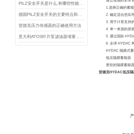
通过现场的全球专
PILZ安全开关是什么,有哪些性能特点?
1.选择正确的蓄能
德国PILZ安全开关的主要特点和应用范围
2. 确定适合您应
3. 用于计算支持
贺德克压力传感器的正确使用方法
4. 单一来源的原
意大利ATOS叶片泵滤油器堵塞，吸油不畅怎么做好呢
5. 通过国际 HY
6. 全球 HYDAC
HYDAC 隔膜式
低压隔膜蓄能器
更轻的隔膜蓄能器：可提
贺德克HYDAC低压