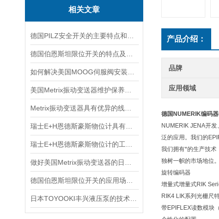
相关文章
德国PILZ安全开关的主要特点和应用范围
产品介绍：
德国伯恩斯坦限位开关的特点及应用范围说明
品牌
如何解决美国MOOG伺服阀安装时出现的5大故障？
应用领域
美国Metrix振动变送器维护保养需要注意哪些？
Metrix振动变送器具有优异的线性度和重复性
德国NUMERIK编码器
瑞士E+H恩德斯豪斯物位计具有可调节的灵敏度和测量精度
NUMERIK JE
泛的应用。我们的EP
瑞士E+H恩德斯豪斯物位计的工作原理及主要特点
我们拥有*的生产技
独树一帜的市场地位
做好美国Metrix振动变送器的日常保护工作，更好的使用它
旋转编码器
德国伯恩斯坦限位开关的应用场景介绍
增量式增量式RIK Seri
RIK4 LIK系列
日本TOYOOKI丰兴液压泵的技术特点介绍
带EPIFLEX读数模块