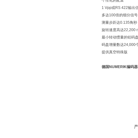
个性化的配置
1 Vpp或RS 422输出
多达100倍的细分信号
测量步距达0.135角秒
旋转速度高达22,200 r
最小转动惯量的铝码
码盘增量数达24,000个
提供真空特殊版
德国NUMERIK编码器