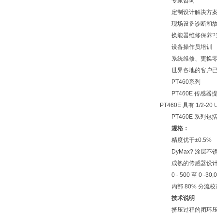
专家咨询
定制设计解决方
现场设备诊断和故
换能器维修保养?
设备操作员培训
系统维修、更换零
世界各地的客户已经开
PT460系列
PT460E 传感器提
PT460E 具有 1
PT460E 系列包括型号 
规格：
精度优于±0.5%
DyMax? 涂层不
成熟的传感器设
0 - 500 至 0 -30
内部 80% 分流校
技术说明
挤压过程的闭环压