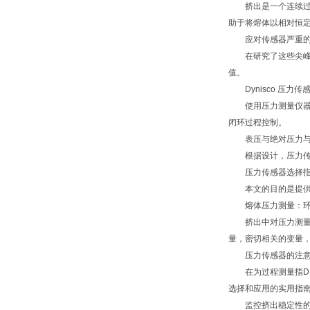
挤出是一个连续过程
助于将熔体以相对恒
应对传感器严重的
在研究了这些尖峰之
值。
Dynisco 压力
使用压力测量仪器增长
闭环过程控制。
表压与绝对压力与
根据设计，压力传感
压力传感器选择指
本文的目的是提供一
熔体压力测量：环
挤出中对压力测量的需
量，密切相关的变量
压力传感器的注意
在为过程测量指D压
选择和应用的实用指
监控挤出稳定性的