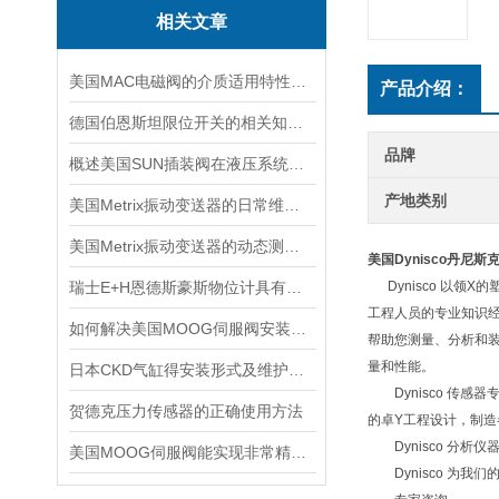
相关文章
美国MAC电磁阀的介质适用特性详细介绍
产品介绍：
德国伯恩斯坦限位开关的相关知识普及
品牌
概述美国SUN插装阀在液压系统中的应用
产地类别
美国Metrix振动变送器的日常维护保养事项
美国Metrix振动变送器的动态测量安装方法说明
美国Dynisco丹尼
瑞士E+H恩德斯豪斯物位计具有可调节的灵敏度和测量精度
Dynisco 以领
工程人员的专业知识经
如何解决美国MOOG伺服阀安装时出现的5大故障？
帮助您测量、分析和
量和性能。
日本CKD气缸得安装形式及维护方法介绍
Dynisco 传感
贺德克压力传感器的正确使用方法
的卓Y工程设计，制造各
Dynisco 分析
美国MOOG伺服阀能实现非常精确的流量调节
Dynisco 为我