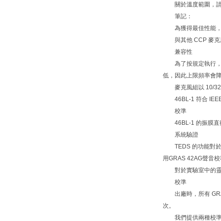
關於溫度範圍，請參
筆記：
為獲得最佳性能，46
與其他 CCP 麥克
兼容性
為了按規定執行，GRA
低，因此上限頻率會
麥克風組以 10/32
46BL-1 符合 IE
校準
46BL-1 的振膜直
系統驗證
TEDS 的功能對
用GRAS 42AG聲
對於實驗室中的靈敏度
校準
出廠時，所有 GR
次。
我們提供兩種校準作為