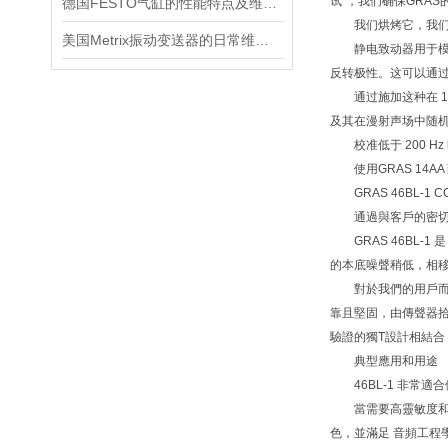
试"，我们确保GRA
德国FESTO气缸的性能特点及维护相关事项
我们烘烤它，我们加
美国Metrix振动变送器的日常维护保养事项
静电致动器用于模拟
反转极性。这可以通过
通过施加这种在 10
及其在漫射声场中随
校准低于 200 H
使用GRAS 14AA 
GRAS 46BL-1
通過與客戶的密切合
GRAS 46BL-1 
的本底噪聲稍低，相移為
對於我們的用戶而言
靠且堅固，由傳聲器
驗證的獨T設計相結合
典型應用和用途
46BL-1 非常適
當需要高靈敏度和低噪
色，並滿足 音頻工程學