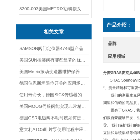
8200-003美国METRIX迈确接头
产品介绍：
相关文章
品牌
SAMSON阀门定位器4746型产品技术介绍
应用领域
美国SUN插装阀有哪些显著的优势？
美国Metrix振动变送器维护保养需要注意哪些？
丹麦GRAS麦克风
46B
GRAS Sound&V
德国伯恩斯坦限位开关的应用场景介绍
*、测量精确和可重复
使用寿命长，德国SICK传感器的工作原理及性能特点介绍
我们的测量麦克风是为
期望和信赖的高品质
美国MOOG伺服阀能实现非常精确的流量调节
置身于GRAS，我们
德国GSR电磁阀不动时该如何进行排查
们很自豪能够开发、生产并
导。 我们保护我们的
意大利ATOS叶片泵使用过程中应注意的事项
立法和系统集成等领域