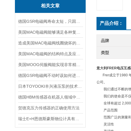
相关文章
德国GSR电磁阀寿命太短，只因做了这件事！
产品介绍：
美国MAC电磁阀能够满足各种复杂工况的需求
品牌
造成美国MAC电磁阀线圈烧坏的原因有哪些？
类型
美国MAC电磁阀的结构特点及应用场景
美国MOOG伺服阀能实现非常精确的流量调节
意大利FRER电压互
德国GSR电磁阀不动时该如何进行排查
Frer成立于198
公司。
日本TOYOOKI丰兴液压泵的技术特点详细分析
我们通过不断的增长
我们的使命是不仅为我
德国HBM传感器在机器人领域中的应用
全球有超过 2,00
贺德克压力传感器的正确使用方法
产品范围
范围广泛的测量和
瑞士E+H恩德斯豪斯物位计具有可调节的灵敏度和测量精度
灵活性