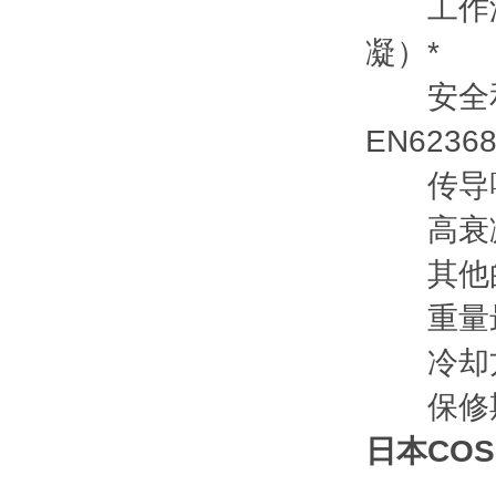
工作温度/
凝）*
安全和噪
EN62368
传导噪
高衰减
其他的尺寸（
重量最大
冷却方
保修期
日本CO