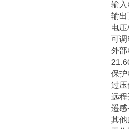
输入电压D
输出瓦数
电压/电流
可调电
外部电阻
21.60 
保护电路
过压保护2
远程开/
遥感
其他的