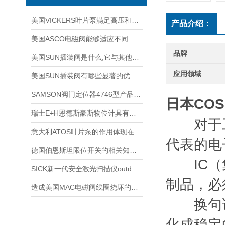
美国VICKERS叶片泵满足高压和高速调试工程机械的要求
产品介绍：
美国ASCO电磁阀能够适应不同工作环境的需求
品牌
美国SUN插装阀是什么,它与其他阀门有哪些配合应用?
应用领域
美国SUN插装阀有哪些显著的优势？
SAMSON阀门定位器4746型产品技术介绍
日本CO
瑞士E+H恩德斯豪斯物位计具有可调节的灵敏度和测量精度
对于工
意大利ATOS叶片泵的作用体现在哪些方面？
代表的电
德国伯恩斯坦限位开关的相关知识普及
IC（集
SICK新一代安全激光扫描仪outdoorScan3
制品，必
造成美国MAC电磁阀线圈烧坏的原因有哪些？
换句话
化成稳定