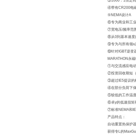
③1000：1恒定
④带有CR200电
⑤NEMA设计A
⑥专为商业和工业应
⑦宽电压/频率范围
⑧从0到基本速度的
⑨专为与所有领x品
⑩针对IGBT逆变
MARATHON永磁
①与交流感应电动机
②投资回收期短（通
③超过IE5提议的
④在部分负荷下保
⑤较低的工作温度
⑥卓y的低速扭矩和
⑦标准NEMA和IE
产品特点：
自动重置热保护器
获得专L的MaxGu