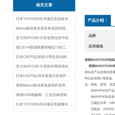
相关文章
日本TOYOOKI丰兴液压泵的技术特点介绍
产品介绍：
Metrix振动变送器具有优异的线性度和重复性
品牌
意大利ATOS叶片泵使用过程中应注意的事项
应用领域
瑞士E+H恩德斯豪斯物位计的工作原理及主要特点
日本CKD气缸的设计理念及结构特点
美国MARATHON电机
意大利ATOS叶片泵的作用体现在哪些方面？
美国MARATHON
来以其产品优异的质量
日本CKD气缸得安装形式及维护方法介绍
特点及优势1.噪音低
品：电机、直流、交
美国Metrix振动变送器维护保养需要注意哪些？
MARATHON产品
德国GSR电磁阀：工业流体控制的精密仪器
MARATHON逆
①额定功率：1/8H
日本TOYOOKI丰兴液压泵能够长时间保持稳定的工作状态
②电压：230VAC，23