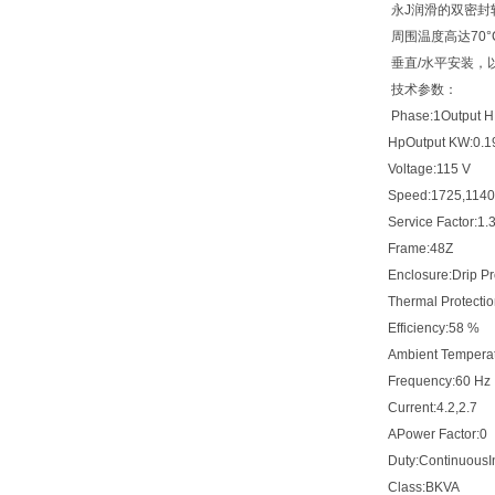
永J润滑的双密封轴
周围温度高达70°
垂直/水平安装，以
技术参数：
Phase:1Output HP
HpOutput KW:0.1
Voltage:115 V
Speed:1725,1140
Service Factor:1.
Frame:48Z
Enclosure:Drip Pr
Thermal Protection
Efficiency:58 %
Ambient Temperatu
Frequency:60 Hz
Current:4.2,2.7
APower Factor:0
Duty:ContinuousIn
Class:BKVA