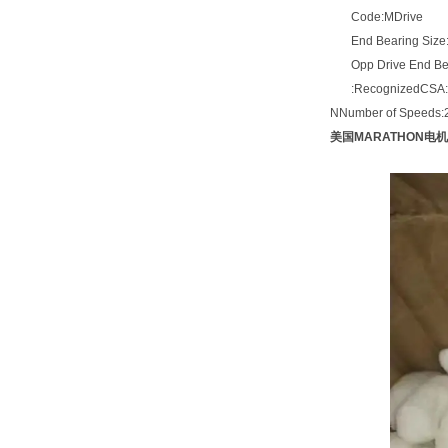
Code:MDrive
End Bearing Size
Opp Drive End Bea
:RecognizedCSA:
NNumber of Speeds:
美国MARATHON电机