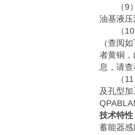
（9）配
油基液压
（10）
（查阅如
者黄铜，
息，请查
（11）
及孔型加
QPABL
技术特性
蓄能器感