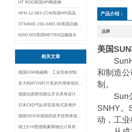
HT ROD美国HPI陶瓷棒
HFN-12-063-ZCW美国HPI高温应变片
产品介绍：
ST5484E-156-0482-00美国迈确METRIX振动变送器
品牌
8200-003美国METRIX迈确接头
美国SU
相关文章
SunH
和制造公
德国GSR电磁阀：工业流体控制的精密仪器
制。
意大利ATOS叶片泵的作用体现在哪些方面？
德国伯恩斯坦限位开关具有设计合理，安装方便的特点
Sun公
日本CKD气缸得安装形式及维护方法介绍
SNHY
德国SICK传感器的技术优势体现在哪些方面？
动，工业
瑞士E+H恩德斯豪斯物位计具有可调节的灵敏度和测量精度
从成立之