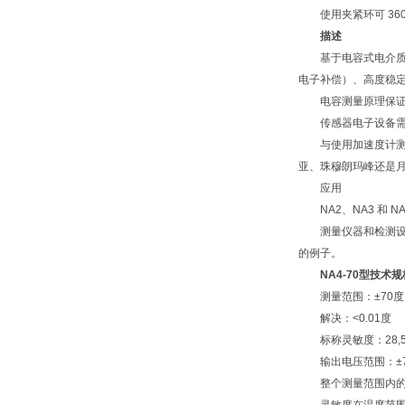
使用夹紧环可 360
描述
基于电容式电介质液体的
电子补偿）、高度稳
电容测量原理保证了
传感器电子设备需要
与使用加速度计测量
亚、珠穆朗玛峰还是
应用
NA2、NA3 和 
测量仪器和检测设备
的例子。
NA4-70型技术
测量范围：±70度
解决：<0.01度
标称灵敏度：28,57
输出电压范围：±70° 
整个测量范围内的线性