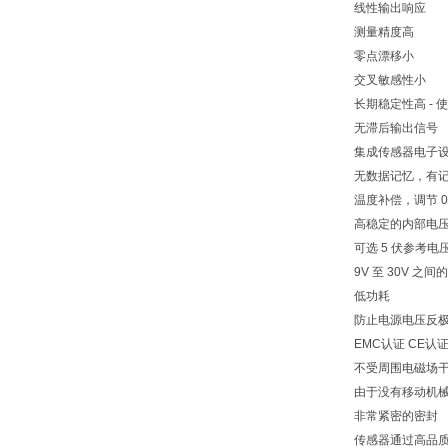
线性输出响应
测量精度高
零点漂移小
交叉敏感性小
长期稳定性高 - 
无滞后输出信号
集成传感器电子设备
无数据记忆，有记
温度补偿，调节 0..
高稳定的内部电压
可选 5 伏参考电
9V 至 30V 之间
低功耗
防止电源电压反极
EMC认证 CE认
不受周围电磁场干
由于没有移动机械
非常紧密的密封
传感器通过高品质塑