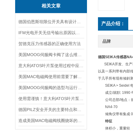
相关文章
德国伯恩斯坦限位开关具有设计合理，安装方便的特点
产品介绍：
IFM光电开关无信号输出原因以及处理办法
品牌
贺德克压力传感器的正确使用方法
美国MOOG伺服阀卡阀了这么维修，有哪些维修步骤
德国SEIKA传感器
NA
SEIKA开发、生产
意大利ATOS叶片泵使用过程中应注意的事项
以及一系列带有内部
美国MAC电磁阀使用前需要了解的5大特点
于几乎所有现有倾斜测
SEIKA > Seidel
美国MOOG伺服阀的选型与运行注意要点
成立/就职: 1990 年 9
使用需谨慎！意大利ATOS叶片泵使用时需要注意的5个事项
公司总部/地点：德国 Erme
NA4-70
德国PILZ安全开关的主要特点和具体应用场景
倾角仪带有集成 0..
造成美国MAC电磁阀线圈烧坏的原因有哪些？
特征
体积小，重量轻