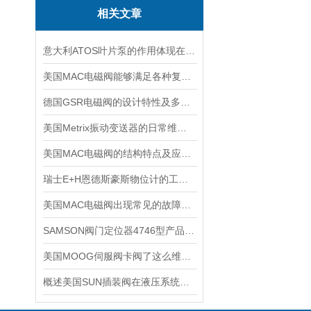
相关文章
意大利ATOS叶片泵的作用体现在哪些方面？
美国MAC电磁阀能够满足各种复杂工况的需求
德国GSR电磁阀的设计特性及多场景适配能力
美国Metrix振动变送器的日常维护保养事项
美国MAC电磁阀的结构特点及应用场景
瑞士E+H恩德斯豪斯物位计的工作原理及主要特点
美国MAC电磁阀出现常见的故障，我们自己可以如何着手处理
SAMSON阀门定位器4746型产品技术介绍
美国MOOG伺服阀卡阀了这么维修，有哪些维修步骤
概述美国SUN插装阀在液压系统中的应用