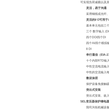
可实现负荷减载以及
灵活，易于沟通
采用铜线或光纤、单或双
灵活的I/ O可
基本单元包括三个数字
三个 数字输入 (DI
四个DO/四个DI
四个AI/四个模拟输
8 DI
串行通信（EIA-232
十个内部RTD输入（或
中性交流电流输入，与三
中性的交流输入电流（
敷设涂层
保护设备免接触硫化
突出式安装
突出式安装、嵌入式
SEL变压器保护继电
我司兴拓机械设备有