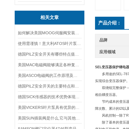
相关文章
产品介绍：
如何解决美国MOOG伺服阀安装时出现的5大故障？
品牌
使用需谨慎！意大利ATOS叶片泵使用时需要注意的5个事项
应用领域
德国PILZ安全开关有哪些特点值得我们选择？
美国MAC电磁阀能够满足各种复杂工况的需求
SEL变压器保护继电
多用途的SEL-78
美国ASCO电磁阀的工作原理及设计分类
实现综合变压器保护
德国PILZ安全开关的主要特点和应用范围
双绕组完整保护 —采
相自耦变压器。
德国SICK传感器的技术优势体现在哪些方面？
节约成本的变压器监视
美国VICKERS叶片泵具有优异的耐磨性和抗压性能
障次数、累计的I2t
风机控制—除了RT
美国SUN插装阀是什么,它与其他阀门有哪些配合应用?
除了基本的变压器保
SAMSON阀门定位器4746型产品技术介绍