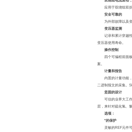
双绕组电流差动
应用于双绕组双折线
安全可靠的
为外部故障以及变压
变压器监测
记录和累计穿越性故障
变压器使用寿命。
操作控制
四个可编程前面板按
案。
计量和报告
内置的计量功能，免
二进制报文的采集。S
坚固的设计
可信的业界大工作温度范
层，来针对硫化氢、
选项：
*的保护
灵敏的REF元件可保