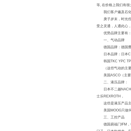
等, 在价格上我们有
我们客户遍及石化、
庚子岁末，时光倥偬
受之灵通，人通此心
优势品牌主要有
一、气动品牌
德国品牌：德国费斯托F
日本品牌：日本CKD喜
韩国TKC YPC TP
（这些气动的主要做
美国ASCO（主要阀
二、液压品牌：
日本不二越NACHI，
士乐REXROTH，
这些是液压产品主要
美国MOOG只做
三、工控产品
德国易福门IFM，德国