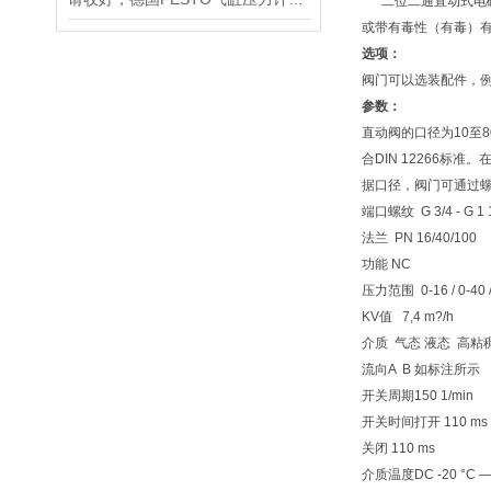
二位二通直动式电磁
或带有毒性（有毒）有
选项：
阀门可以选装配件，例如
参数：
直动阀的口径为10至
合DIN 12266标
据口径，阀门可通过螺
端口螺纹 G 3/4 - G 1 
法兰 PN 16/40/100
功能 NC
压力范围 0-16 / 0-40 / 
KV值 7,4 m?/h
介质 气态 液态 高粘
流向A B 如标注所示
开关周期150 1/min
开关时间打开 110 ms
关闭 110 ms
介质温度DC -20 °C — 