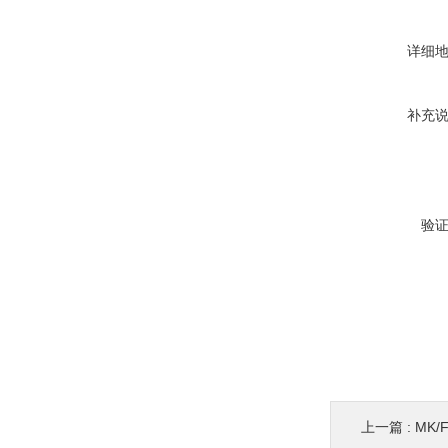
详细
补充
验
上一篇 :
MK/