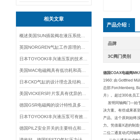
相关文章
产品介绍：
概述美国SUN插装阀在液压系统中的应用
品牌
英国NORGREN气缸工作原理的主要体现
3C阀门类别
日本TOYOOKI丰兴液压泵的技术特点介绍
美国MAC电磁阀具有低功耗和高效率的特点
德国COAX电磁阀
MK/
1960: 由 Gottfrie
日本CKD气缸的设计理念及结构特点
总部:Forchtenb
美国VICKERS叶片泵具有优异的耐磨性和抗压性能
月）。超过300名员工。
发明同轴阀门—始于
德国GSR电磁阀的设计特性及多场景适配能力
决方案。有些成果甚
日本TOYOOKI丰兴液压泵可有效降低能源消耗和运行成本
产品。这个原则始终
力。凭借最X进的制造技术
德国PILZ安全开关的主要特点和应用范围
二位二通直动式同轴
请收好，德国FESTO气缸压力计算知识点分析