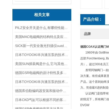
相关文章
产品介绍：
PILZ安全开关是什么,有哪些性能特点?
品牌
美国MAC电磁阀的结构特点及应用场景
SICK新一代安全激光扫描仪outdoorScan3
德国COAX认证阀门
M
1960年由 Gottfrie
日本TOYOOKI丰兴液压泵的技术特点介绍
总部:Forchtenb
美国SUN插装阀是什么,它与其他阀门有哪些配合应用?
月）。超过300名员工。
发明同轴阀门—始于
德国GSR电磁阀的设计特性及多场景适配能力
决方案。有些成果甚
日本TOYOOKI丰兴液压泵的技术特点详细分析
产品。这个原则始终
力。凭借最X进的制造技术
德国库伯勒编码器安装和振动中，要注意哪些事情
认证阀门是指带有两
的情况下，所有阀门
日本CKD气缸可以根据不同的客户需求进行特别设计和制造
DVGW
德国GSR角座阀的安装方法及注意事项说明