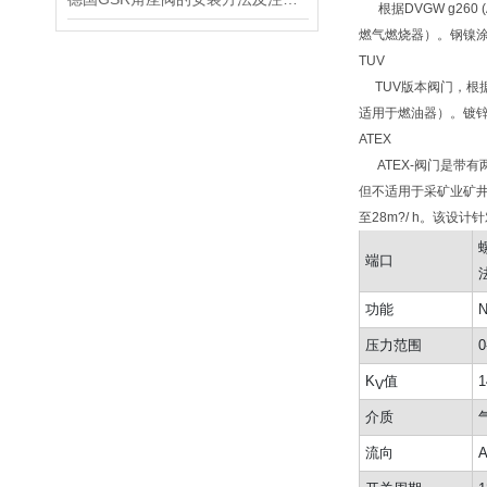
根据DVGW g260
燃气燃烧器）。钢镍涂层
TUV
TUV版本阀门，根据DI
适用于燃油器）。镀锌钢
ATEX
ATEX-阀门是带有
但不适用于采矿业矿井
至28m?/ h。该
螺
端口
法
功能
压力范围
0
K
值
1
V
介质
流向