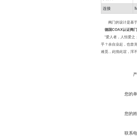
连接
M
阀门的设计是基于介
德国COAX认证阀
“爱人者，人恒爱之
乎？余自业起，也曾
难觅，此情此谊，浑
您的
您的
联系