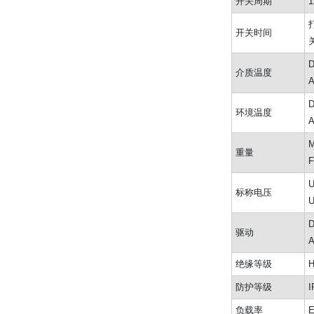
开关周期
打
开关时间
关
D
介质温度
A
D
环境温度
A
M
重量
F
标称电压
驱动
绝缘等级
H
防护等级
I
负载率
E