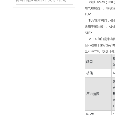
根据DVGW g260
燃气燃烧器）。钢镍涂层
TUV
TUV版本阀门，根据DI
适用于燃油器）。镀锌钢
ATEX
ATEX-阀门是带有
但不适用于采矿业矿井
至28m?/ h。该
螺
端口
法
功能
0
A
压力范围
B
A
C
K
值
1