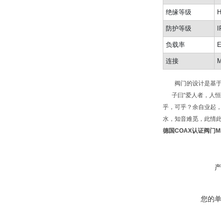
绝缘等级
H
防护等级
I
负载率
E
连接
M
阀门的设计是基于介
子曰“爱人者，人恒
乎，可乎？余自业起
水，知音难觅，此情
德国COAX认证阀门
M
您的