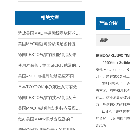
相关文章
产品介绍：
造成美国MAC电磁阀线圈烧坏的原因有哪些？
品牌
美国MAC电磁阀能够满足各种复杂工况的需求
德国FESTO气缸的性能特点及维护相关事项
德国COAX认证阀门
M
1960年由 Gottfrie
使用寿命长，德国SICK传感器的工作原理及性能特点介绍
总部:Forchtenb
美国ASCO电磁阀能够适应不同工作环境的需求
月）。超过300名员工。
发明同轴阀门—始于
日本TOYOOKI丰兴液压泵可有效降低能源消耗和运行成本
决方案。有些成果甚
德国FESTO气缸的技术特点及应用场景
产品。这个原则始终
力。凭借最X进的制造技术
美国MAC电磁阀的结构特点及应用场景
认证阀门是指带有两
的情况下，所有阀门
做好美国Metrix振动变送器的日常保护工作，更好的使用它
DVGW
德国伯恩斯坦限位开关的应用场景介绍