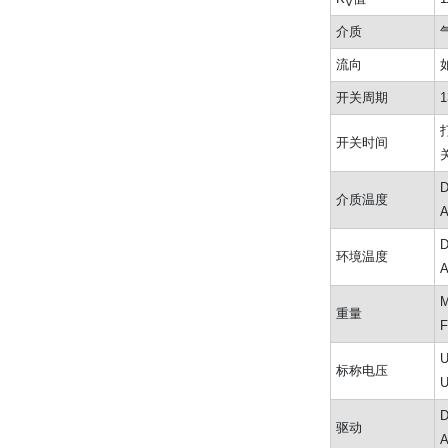
V
介质
流向
开关周期
打
开关时间
关
D
介质温度
A
D
环境温度
A
M
重量
F
标称电压
驱动