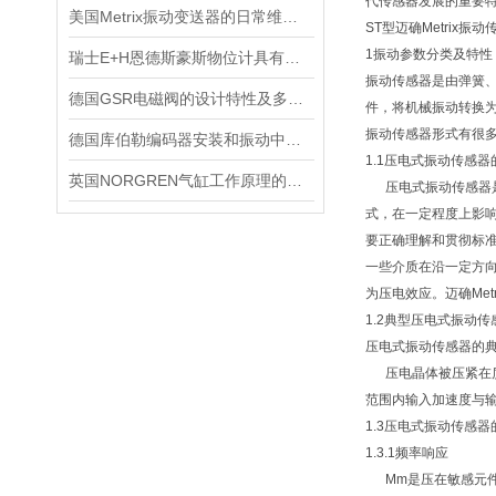
代传感器发展的重要
美国Metrix振动变送器的日常维护保养事项
ST型迈确Metrix振
1振动参数分类及特性
瑞士E+H恩德斯豪斯物位计具有可调节的灵敏度和测量精度
振动传感器是由弹簧
德国GSR电磁阀的设计特性及多场景适配能力
件，将机械振动转换
振动传感器形式有很
德国库伯勒编码器安装和振动中，要注意哪些事情
1.1压电式振动传感
英国NORGREN气缸工作原理的主要体现
压电式振动传感器是
式，在一定程度上影
要正确理解和贯彻标
一些介质在沿一定方
为压电效应。迈确Me
1.2典型压电式振动
压电式振动传感器的典
压电晶体被压紧在质
范围内输入加速度与
1.3压电式振动传感器
1.3.1频率响应
Mm是压在敏感元件