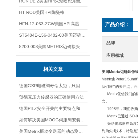
ROKIDE 2美国HPI火焰喷枪系统
HT ROD美国HPI陶瓷棒
HFN-12-063-ZCW美国HPI高温应变片
产品介绍：
ST5484E-156-0482-00美国迈确METRIX振动变送器
品牌
8200-003美国METRIX迈确接头
应用领域
相关文章
美国Metrix迈确延伸
Metrix由Pete
德国GSR电磁阀寿命太短，只因做了这件事！
我们唯Y的关注点，并
Metrix凭借我们
贺德克压力传感器的正确使用方法
念。
德国PILZ安全开关的主要特点和应用范围
1998年，我们收购了
Metrix已通过I
如何解决美国MOOG伺服阀安装时出现的5大故障？
振动传感器在高度发
美国Metrix振动变送器的动态测量安装方法说明
列为尖d技术，特别是