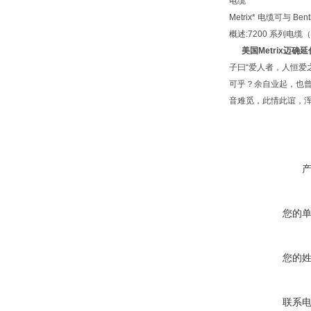
电缆
Metrix* 电缆可与 
概述:7200 系列电缆（
美国Metrix迈确
子曰“爱人者，人恒爱
可乎？余自业起，也
音难觅，此情此谊，
您的
您的
联系