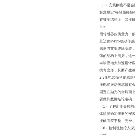
（1）安装刚度不足
标准规定“接触面接触
在被测结构上，其接
fm=
因传感器的质量力一
若迈确Metrix振
感器与支架绝缘安装
薄的结构上测振，这
向响应增大加速度计
拱弯变形，从而产生
2.3压电式振动传感
压电式振动传感器有
固定在抛光的金属面
要做到数据结论准确
（1）了解所测参数
体情况确定传器的安装
接触面应平整、光滑
（6）控制螺栓拧入深