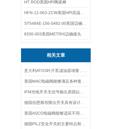
HT ROD美国HPI陶瓷棒
HFN-12-063-ZCW美国HPI高温应变片
ST5484E-156-0482-00美国迈确METRIX振动变送器
8200-003美国METRIX迈确接头
相关文章
意大利ATOS叶片泵滤油器堵塞，吸油不畅怎么做好呢
美国MAC电磁阀能够满足各种复杂工况的需求
IFM光电开关无信号输出原因以及处理办法
德国伯恩斯坦限位开关具有设计合理，安装方便的特点
美国ASCO电磁阀能够适应不同工作环境的需求
德国PILZ安全开关的主要特点和应用范围