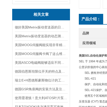
相关文章
产品介绍：
做好美国Metrix振动变送器的日常保护工作，更好的使用它
品牌
美国Metrix振动变送器的动态测量安装方法说明
应用领域
美国MOOG伺服阀能实现非常精确的流量调节
美国MOOG伺服阀卡阀了这么维修，有哪些维修步骤
美国SEL自动化保护
SEL 于 1994 
美国ASCO电磁阀能够适应不同工作环境的需求
公意识价值的中心就
德国伯恩斯坦限位开关的特点及应用范围说明
SEL 拥有并经营
SEL-421
瑞士E+H恩德斯豪斯物位计的工作原理及主要特点
保护、自动化和控
德国GSR角座阀的安装方法及注意事项说明
SEL-421保护、
使用五个区域相间和
使用需谨慎！意大利ATOS叶片泵使用时需要注意的5个事项
压变压器 (CVT)
日本TOYOOKI丰兴液压泵可有效降低能源消耗和运行成本