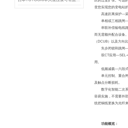
区的过度扩张。可选的增量
变您实现您的变电站
高速距离保护—采用
单相或三相跳闸—可
串联补偿输电线路—S
而无需额外配合设备。
（DCUB）以及方向
失步闭锁和跳闸—震
双CT应用—SEL-
用。
低频减载—六段式频
单元控制、重合闸以
及触点分断损耗。
数字化智能二次系统技术—
容易实施，不需要外部时间
统把铜线更换为光纤
功能概览：