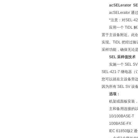
acSELerator S
acSELerator
*注意：对SEL-421 Z
应用一个 TiDL 解决
置于主设备附近。此
实现。TiDL 把经过
采样功能，确保无论
SEL 采样值技术
实施一个 SEL S
SEL-421-7 继
您可以就在主设备旁边得
因为所有 SEL SV 设
选项：
机架或面板安装，
主和备用连接的以
10/100BASE-T
100BASE-FX
IEC 61850版2 通