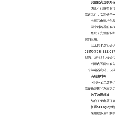
完整的高速线路
SEL-421继电
高速元件，实现低于
电压和电流相角和幅
两个断路器的底板
集成了完整的双断路
您的应用。
以太网卡选项提供故障冗余
61850版2和IEEE C
SER、增强SEL镜像
利用内置网络服务器访
一个继电器密码，仅
高精度时标
时间标记二进制CO
高传输范围和系统稳定
数字故障录波
结合了继电器可靠性的
扩展SELogic控
采用模拟量和数字量