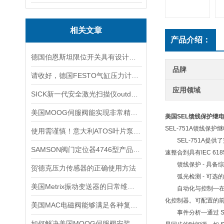
相关文章
产品介绍：
德国伯恩斯坦限位开关具有设计合理，安装方便的特点
品牌
请收好，德国FESTO气缸压力计算知识点分析
应用领域
SICK新一代安全激光扫描仪outdoorScan3
美国MOOG伺服阀能实现非常精确的流量调节
美国SEL馈线保护继
SEL-751A馈线保
使用需谨慎！意大利ATOS叶片泵使用时需要注意的5个事项
SEL-751A提供
SAMSON阀门定位器4746型产品技术介绍
速整合到具有IEC 6
馈线保护 - 具备
贺德克压力传感器的正确使用方法
弧光检测 - 可选的
美国Metrix振动变送器的日常维护保养事项
自动化与控制—在馈线
化控制器。可配置的
美国MAC电磁阀能够满足各种复杂工况的需求
事件分析—通过 SE
如何解决美国MOOG伺服阀安装时出现的5大故障？