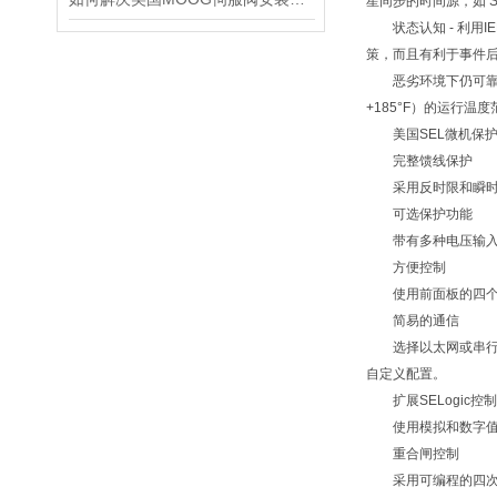
星同步的时间源，如 SEL
状态认知 - 利用I
策，而且有利于事件
恶劣环境下仍可靠—依赖
+185°F）的运行
美国SEL微机保护装
完整馈线保护
采用反时限和瞬时过
可选保护功能
带有多种电压输入选项
方便控制
使用前面板的四个可
简易的通信
选择以太网或串行通信和
自定义配置。
扩展SELogic控
使用模拟和数字值的
重合闸控制
采用可编程的四次重