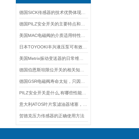
德国SICK传感器的技术优势体现在哪些方面？
德国PILZ安全开关的主要特点和应用范围
美国MAC电磁阀的介质适用特性详细介绍
日本TOYOOKI丰兴液压泵可有效降低能源消耗和运行成本
美国Metrix振动变送器的日常维护保养事项
德国伯恩斯坦限位开关的相关知识普及
德国GSR电磁阀寿命太短，只因做了这件事！
PILZ安全开关是什么,有哪些性能特点?
意大利ATOS叶片泵滤油器堵塞，吸油不畅怎么做好呢
贺德克压力传感器的正确使用方法