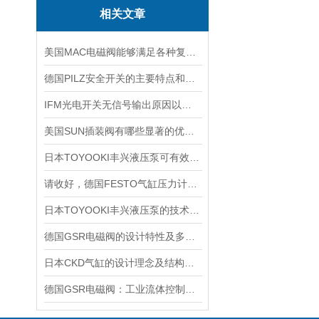
相关文章
美国MAC电磁阀能够满足各种复杂工况的需求
德国PILZ安全开关的主要特点和应用范围
IFM光电开关无信号输出原因以及处理办法
美国SUN插装阀有哪些显著的优势？
日本TOYOOKI丰兴液压泵可有效降低能源消耗和运行成本
请收好，德国FESTO气缸压力计算知识点分析
日本TOYOOKI丰兴液压泵的技术特点详细分析
德国GSR电磁阀的设计特性及多场景适配能力
日本CKD气缸的设计理念及结构特点
德国GSR电磁阀：工业流体控制的精密仪器