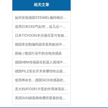
相关文章
如何安装德国STEIMEL施特梅尔泵？看完安装顺序就会了
选用日本CKD气缸时，这几点一定要注意！
日本TOYOOKI丰兴液压泵可有效降低能源消耗和运行成本
德国库伯勒编码器安装和振动中，要注意哪些事情
探秘 | 物流行业中的光电传感器
德国HBM传感器在机器人领域中的应用
德国PILZ安全开关有哪些特点值得我们选择？
使用寿命长，德国SICK传感器的工作原理及性能特点介绍
意大利ATOS叶片泵的作用体现在哪些方面？
美国SUN插装阀有哪些显著的优势？