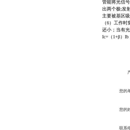
管能将光信号
出两个极;发
主要被基区吸
（6）工作时
还小；当有光
Ic=（1+
您的
您的
联系