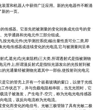
化装置和机器人中获得广泛应用。新的光电器件不断涌
了新的一页。
元件的传感器。它首先把被测量的变化转换成光信号的变
、光学通路和光电元件三部分组成。
按光电元件(光学测控系统)输出量性质可分二类,即
换光电传感器成连续变化的光电流,它与被测量间呈单
射式,遮光式(光束阻档)三大类.所谓透射式是指被测物
光电元件上;所谓漫反射式是指恒光源发出的光投射到被
出的光通量经被测物光遮其中一部份,使投射刭光电元
只是它的管壳上开有一个嵌着玻璃的窗口，以便于光线
的工作状态下，并与负载电阻相串联，当无光照时，它
载流子被激发，产生电子-空穴，称为光电光电传感器
向电流，该反向电流称为光电流。
度变化而变化的电信号。光敏三极管除了具有光敏二极