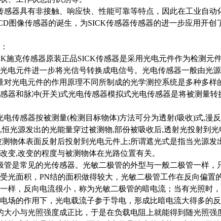
传感器具有非接触、响应快、性能可靠等特点，因此在工业自动
CD图像传感器的诞生，为SICK传感器传感器的进一步应用开创
：
ICK施克传感器原装正品SICK传感器是采用光电元件作为检测
光电元件进一步将光信号转换成电信号。光电传感器一般由光源
量对光电元件的作用原理不同所制成的光学测控系统是多种多样的,
感器和脉冲(开关)式光电传感器模拟式光电传感器是将被测量转
光电传感器按被测量(检测目标物体)方法可分为透射(吸收)式,漫反
,恒光源发出的光能量穿过被测物,部份被吸收后,透射光投射到
被测物体表面反射后投射到光电元件上;所谓遮光式是指当光源发
改变,改变的程度与被测物体在光路位置有关。
极管是常见的光传感器。光敏二极管的外型与一般二极管一样，
受光面积，PN结的面积做得较大，光敏二极管工作在反向偏置
一样，反向电流很小，称为光敏二极管的暗电流；当有光照时，
电场的作用下，光电载流子参于导电，形成比暗电流大得多的反
的大小与光照强度成正比，于是在负载电阻上就能得到随光照强