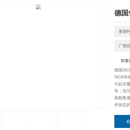
德国
更新时间
厂商
简要
德国SIC
SICK
引起光
等；也
面粗糙
作状态
点。