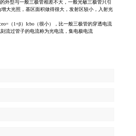
的外型与一般三极管相差不大，一般光敏三极管只引
为增大光照，基区面积做得很大，发射区较小，入射光
=（1+β）Icbo（很小），比一般三极管的穿透电流
此刻流过管子的电流称为光电流，集电极电流