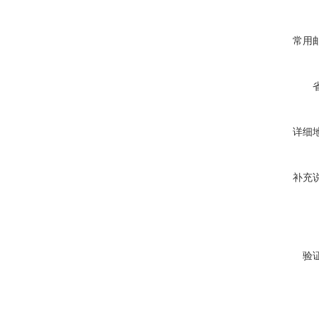
常用
详细
补充
验