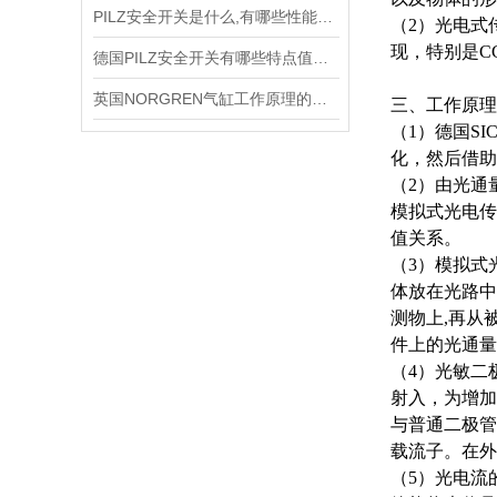
PILZ安全开关是什么,有哪些性能特点?
（2）光电式
现，特别是C
德国PILZ安全开关有哪些特点值得我们选择？
英国NORGREN气缸工作原理的主要体现
三、工作原理
（1）德国S
化，然后借助
（2）由光通
模拟式光电传
值关系。
（3）模拟式
体放在光路中
测物上,再从
件上的光通量
（4）光敏二
射入，为增加
与普通二极管
载流子。在外
（5）光电流