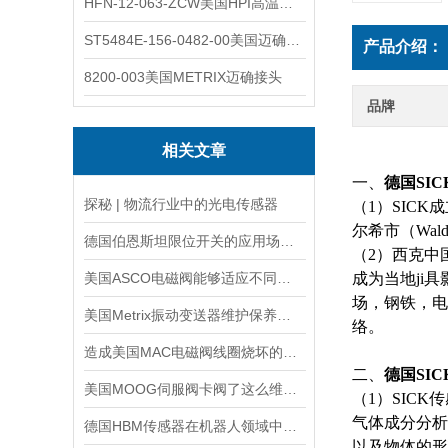
HFN-12-063-ZCW美国HPI高温应变片
ST5484E-156-0482-00美国迈确METRIX振动变送器
产品介绍：
8200-003美国METRIX迈确接头
品牌
相关文章
一、
德国SI
探秘 | 物流行业中的光电传感器
（1）SICK
尔希市（Wal
德国伯恩斯坦限位开关的应用场景介绍
（2）西克中
美国ASCO电磁阀能够适应不同工作环境的需求
成为当地ji
场，钢铁，电
美国Metrix振动变送器维护保养需要注意哪些？
络。
造成美国MAC电磁阀线圈烧坏的原因有哪些？
二、
德国SI
美国MOOG伺服阀卡阀了这么维修，有哪些维修步骤
（1）SIC
气体成分分析
德国HBM传感器在机器人领域中的应用
以及物体的形