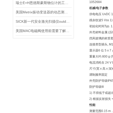
1052684
瑞士E+H恩德斯豪斯物位计的工作原理及主要特点
机械/电子参数
美国Metrix振动变送器的动态测量安装方法说明
供电电压 UvDC 18 V 
残余纹波5 Vss 1)
SICK新一代安全激光扫描仪outdoorScan3
初始化时间Typ. 1.5 
美国MAC电磁阀使用前需要了解的5大特点
外壳材料金属 (压
挡风玻璃的材质塑料 
连接类型插头, M12，
显示器6 位 5 x 7 
重量大约 800 g (带
电流消耗在 24 V DC
尺寸(宽 x 高 x 深)69.
调制频率固定
外壳防护等级IP6
防护等级III
1) 不得低于或超出 
2) 根据反射损失 < 4
性能
测量范围0.15 m ... 