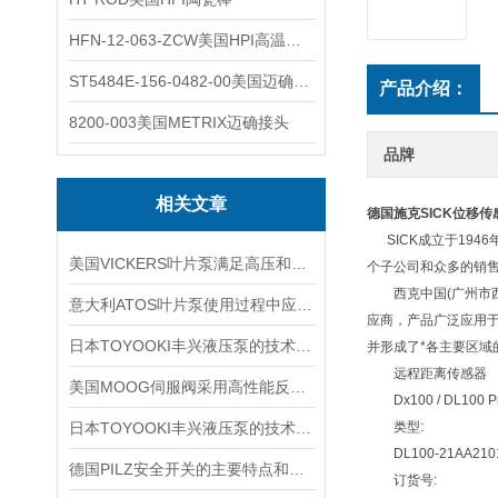
HFN-12-063-ZCW美国HPI高温应变片
ST5484E-156-0482-00美国迈确METRIX振动变送器
产品介绍：
8200-003美国METRIX迈确接头
品牌
相关文章
德国施克SICK位移传
SICK成立于1946
美国VICKERS叶片泵满足高压和高速调试工程机械的要求
个子公司和众多的销售机
西克中国(广州市西克
意大利ATOS叶片泵使用过程中应注意的事项
应商，产品广泛应用
日本TOYOOKI丰兴液压泵的技术特点详细分析
并形成了*各主要区域
远程距离传感器
美国MOOG伺服阀采用高性能反馈传感器和控制电路
Dx100 / DL100 P
日本TOYOOKI丰兴液压泵的技术特点介绍
类型:
DL100-21AA210
德国PILZ安全开关的主要特点和具体应用场景
订货号: