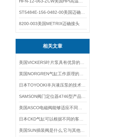
HFN-12-063-ZCW美国HPI高温应变片
ST5484E-156-0482-00美国迈确METRIX振动变送器
8200-003美国METRIX迈确接头
相关文章
美国VICKERS叶片泵具有优异的耐磨性和抗压性能
英国NORGREN气缸工作原理的主要体现
日本TOYOOKI丰兴液压泵的技术特点详细分析
SAMSON阀门定位器4746型产品技术介绍
美国ASCO电磁阀能够适应不同工作环境的需求
日本CKD气缸可以根据不同的客户需求进行特别设计和制造
美国SUN插装阀是什么,它与其他阀门有哪些配合应用?