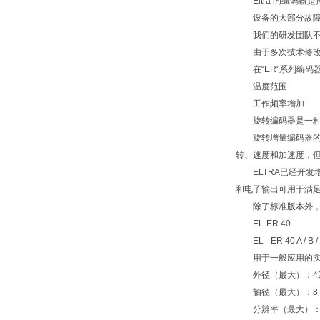
Eltra 的编码器
设备的大部分故障都
我们的研发团队不断
由于多次技术修改和实
在“ER"系列编码器
温度范围
工作频率增加
旋转编码器是一种机
旋转增量编码器的定
转、速度和加速度，
ELTRA已经开发增
和电子输出可用于满
除了标准版本外，El
EL-ER 40
EL - ER 40 A / B / C /
用于一般应用的实心轴旋
外径（最大）：42
轴径（最大）：8 
分辨率（最大）：14.