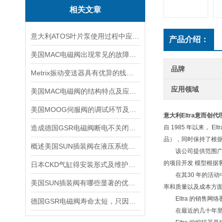
相关文章
意大利ATOS叶片泵使用过程中应注意的事项
产品介绍：
美国MAC电磁阀出现常见的故障，我们自己可以如何着手处理
品牌
Metrix振动变送器具有优异的线性度和重复性
应用领域
美国MAC电磁阀的结构特点及应用场景
美国MOOG伺服阀的调试环节及其控制方法
意大利Eltra意而创代
造成德国GSR电磁阀断电不关闭的5大原因
自 1985 年以来， 
品），同时保持了根据
概述美国SUN插装阀在液压系统中的应用
该公司提供范围广泛
的项目开发 模型根据
日本CKD气缸得安装形式及维护方法介绍
在其30 年的活动中
美国SUN插装阀有哪些显著的优势？
率和质量以及成本方
Eltra 的销售网
德国GSR电磁阀寿命太短，只因做了这件事！
在最近的几十年里，