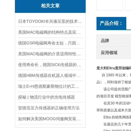
相关文章
日本TOYOOKI丰兴液压泵的技术特点介绍
产品介绍：
美国MAC电磁阀的结构特点及应用场景
品牌
德国GSR电磁阀寿命太短，只因做了这件事！
应用领域
美国MAC电磁阀的介质适用特性详细介绍
使用寿命长，德国SICK传感器的工作原理及性能特点介绍
意大利Eltra意而创编
德国HBM传感器在机器人领域中的应用
自 1985 年以来， 
品），同时保持了根据
瑞士E+H恩德斯豪斯物位计的工作原理及主要特点
该公司提供范围广泛
的项目开发 模型根据
探秘 | 物流行业中的光电传感器
在其30 年的活动中
贺德克压力传感器的正确使用方法
率和质量以及成本方
Eltra 的销售网
如何解决美国MOOG伺服阀安装时出现的5大故障？
在最近的几十年里，