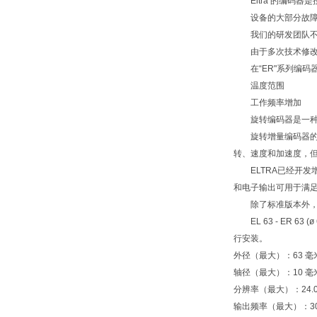
Eltra 的编码器
设备的大部分故障都
我们的研发团队不断
由于多次技术修改和实
在“ER"系列编码器
温度范围
工作频率增加
旋转编码器是一种机
旋转增量编码器的定
转、速度和加速度，
ELTRA已经开发增
和电子输出可用于满
除了标准版本外，El
EL 63 - ER 
行安装。
外径（最大）：
63 毫
轴径（最大）：
10 毫
分辨率（最大）：
24.
输出频率（最大）：
3