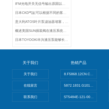
IFM光电开关无信号输出原因以及处理办法
日本CKD气缸可以根据不同的客户需求进行特别设计和制造
意大利ATOS叶片泵滤油器堵塞，吸油不畅怎么做好呢
概述美国SUN插装阀在液压系统中的应用
日本TOYOOKI丰兴液压泵能够长时间保持稳定的工作状态
关于我们
热销产品
关于我们
8.F5868.12CN.C122德国K
在线留言
5872.1831.G101德国库伯
联系我们
ST5484E-121-0032-00美