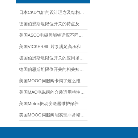
日本CKD气缸的设计理念及结构特点
德国伯恩斯坦限位开关的特点及应用范围说明
美国ASCO电磁阀能够适应不同工作环境的需求
美国VICKERS叶片泵满足高压和高速调试工程机械的要求
德国伯恩斯坦限位开关的应用场景介绍
德国伯恩斯坦限位开关的相关知识普及
美国MOOG伺服阀卡阀了这么维修，有哪些维修步骤
美国MAC电磁阀的介质适用特性详细介绍
美国Metrix振动变送器维护保养需要注意哪些？
美国MOOG伺服阀能实现非常精确的流量调节